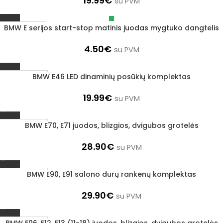
19.99
€
su PVM
BMW E serijos start-stop matinis juodas mygtuko dangtelis
Išparduota
4.50
€
su PVM
BMW E46 LED dinaminių posūkių komplektas
1–3 d. d.
19.99
€
su PVM
BMW E70, E71 juodos, blizgios, dvigubos grotelės
1–3 d. d.
28.90
€
su PVM
BMW E90, E91 salono durų rankenų komplektas
1–3 d. d.
29.90
€
su PVM