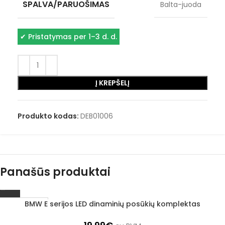
SPALVA/PARUOŠIMAS
Balta-juoda
✔
Pristatymas per 1–3 d. d.
Į KREPŠELĮ
Produkto kodas:
DEB01006
Panašūs produktai
BMW E serijos LED dinaminių posūkių komplektas
1–3 d. d.