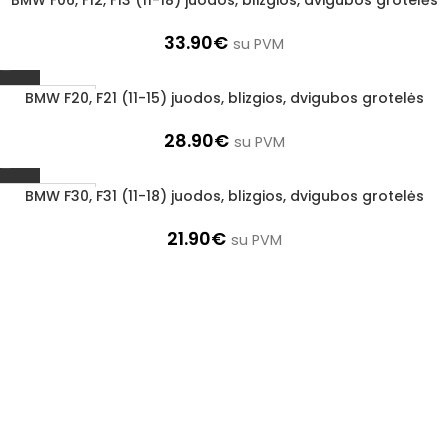
BMW F06, F12, F13 (11-18) juodos, blizgios, dvigubos grotelės
1–3 d. d.
33.90
€
su PVM
BMW F20, F21 (11-15) juodos, blizgios, dvigubos grotelės
1–3 d. d.
28.90
€
su PVM
BMW F30, F31 (11-18) juodos, blizgios, dvigubos grotelės
1–3 d. d.
21.90
€
su PVM