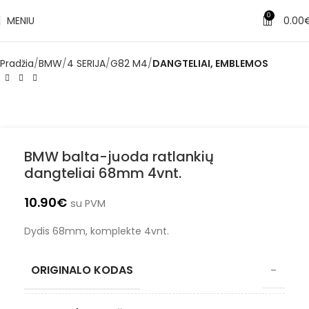
0
MENIU
0.00
Pradžia
BMW
4 SERIJA
G82 M4
DANGTELIAI, EMBLEMOS
BMW balta-juoda ratlankių
dangteliai 68mm 4vnt.
10.90
€
su PVM
Dydis 68mm, komplekte 4vnt.
ORIGINALO KODAS
–