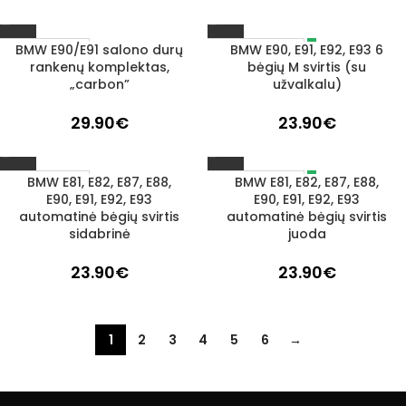
BMW E90/E91 salono durų
BMW E90, E91, E92, E93 6
IŠPARDUOTA
1–3 D. D.
rankenų komplektas,
bėgių M svirtis (su
„carbon”
užvalkalu)
29.90
€
23.90
€
BMW E81, E82, E87, E88,
BMW E81, E82, E87, E88,
IŠPARDUOTA
1–3 D. D.
E90, E91, E92, E93
E90, E91, E92, E93
automatinė bėgių svirtis
automatinė bėgių svirtis
sidabrinė
juoda
23.90
€
23.90
€
1
2
3
4
5
6
→