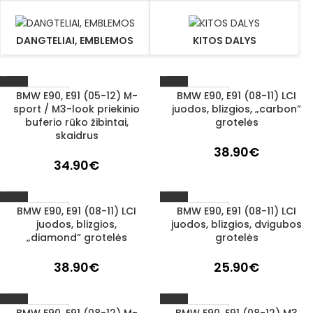
DANGTELIAI, EMBLEMOS
KITOS DALYS
BMW E90, E91 (05-12) M-
BMW E90, E91 (08-11) LCI
1–3 D. D.
1–3 D. D.
sport / M3-look priekinio
juodos, blizgios, „carbon”
buferio rūko žibintai,
grotelės
skaidrus
38.90
€
34.90
€
BMW E90, E91 (08-11) LCI
BMW E90, E91 (08-11) LCI
1–3 D. D.
1–3 D. D.
juodos, blizgios,
juodos, blizgios, dvigubos
„diamond” grotelės
grotelės
38.90
€
25.90
€