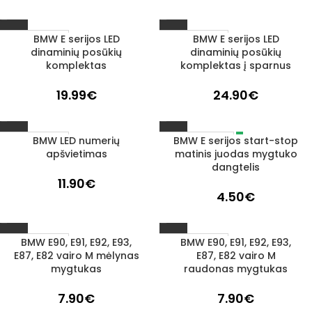
BMW E serijos LED
BMW E serijos LED
1–3 D. D.
1–3 D. D.
dinaminių posūkių
dinaminių posūkių
komplektas
komplektas į sparnus
19.99
€
24.90
€
BMW LED numerių
BMW E serijos start-stop
IŠPARDUOTA
1–3 D. D.
apšvietimas
matinis juodas mygtuko
dangtelis
11.90
€
4.50
€
BMW E90, E91, E92, E93,
BMW E90, E91, E92, E93,
1–3 D. D.
1–3 D. D.
E87, E82 vairo M mėlynas
E87, E82 vairo M
mygtukas
raudonas mygtukas
7.90
€
7.90
€