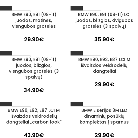
BMW E90, E91 (08-11)
BMW E90, E91 (08-11) LCI
1–3 D. D.
1–3 D. D.
juodos, matinės,
juodos, blizgios, dvigubos
viengubos grotelės
grotelės (3 spalvų)
29.90
€
35.90
€
BMW E90, E91 (08-11)
BMW E90, E92, E87 LCI M
1–3 D. D.
1–3 D. D.
juodos, blizgios,
išvaizdos veidrodelių
viengubos grotelės (3
dangteliai
spalvų)
29.90
€
34.90
€
BMW E90, E92, E87 LCI M
BMW E serijos 3M LED
1–3 D. D.
1–3 D. D.
išvaizdos veidrodelių
dinaminių posūkių
dangteliai „carbon look”
komplektas į sparnus
43.90
€
29.90
€