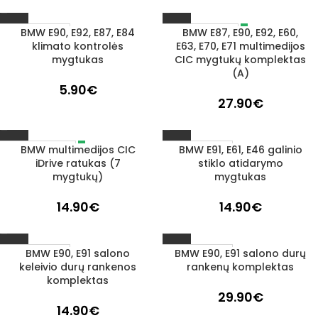
BMW E90, E92, E87, E84
BMW E87, E90, E92, E60,
IŠPARDUOTA
1–3 D. D.
klimato kontrolės
E63, E70, E71 multimedijos
mygtukas
CIC mygtukų komplektas
(A)
5.90
€
27.90
€
BMW multimedijos CIC
BMW E91, E61, E46 galinio
IŠPARDUOTA
1–3 D. D.
iDrive ratukas (7
stiklo atidarymo
mygtukų)
mygtukas
14.90
€
14.90
€
BMW E90, E91 salono
BMW E90, E91 salono durų
1–3 D. D.
1–3 D. D.
keleivio durų rankenos
rankenų komplektas
komplektas
29.90
€
14.90
€