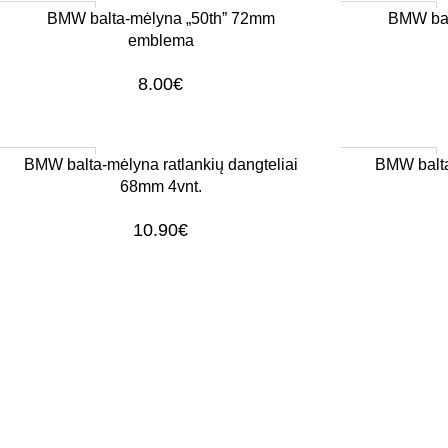
1–3 d. d.
1–3 d. d.
Į KREPŠELĮ
Į KREPŠELĮ
BMW balta-mėlyna „50th” 72mm
BMW bal
emblema
8.00
€
1–3 d. d.
1–3 d. d.
Į KREPŠELĮ
Į KREPŠELĮ
BMW balta-mėlyna ratlankių dangteliai
BMW balt
68mm 4vnt.
10.90
€