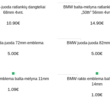
1–3 d. d.
Į KREPŠELĮ
juoda ratlankių dangteliai
BMW balta-mėlyna ratlanki
68mm 4vnt.
„50th” 56mm 4vn
10.90
€
14.90
€
1–3 d. d.
Į KREPŠELĮ
da-juoda 72mm emblema
BMW juoda-juoda 82mm
5.00
€
5.00
€
Išparduota
DAUGIAU
mblema balta-mėlyna 11mm
BMW rakto emblema bal
14mm
1.09
€
1.09
€