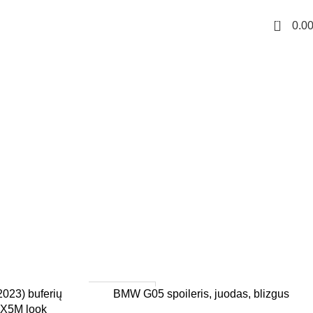
0
0.0
1–3 d. d.
Į KREPŠELĮ
23) buferių
BMW G05 spoileris, juodas, blizgus
 X5M look