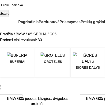
Search
ategorijos
Pagrindinis
Parduotuvė
Pristatymas
Prekių grąžin
Pradžia
BMW
X5 SERIJA
G05
Rodomi visi rezultatai: 30
BUFERIAI
GROTELĖS
IŠORĖS DALYS
1–3 d. d.
Užsakoma prek
Į KREPŠELĮ
Į KREPŠELĮ
BMW G05 juodos, blizgios, dvigubos
BMW G05 ju
grotelės
3–5 d. d.