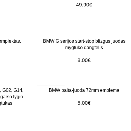
49.90
€
1–3 d. d.
Į KREPŠELĮ
mplektas,
BMW G serijos start-stop blizgus juodas
mygtuko dangtelis
8.00
€
1–3 d. d.
Į KREPŠELĮ
 G02, G14,
BMW balta-juoda 72mm emblema
garso lygio
5.00
€
gtukas