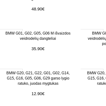
48.90
€
1–3 d. d.
1–3 d. d.
Į KREPŠELĮ
Į KREPŠELĮ
BMW G01, G02, G05, G06 M išvaizdos
BMW G01
veidrodelių dangteliai
veidrodėli
po
35.90
€
1–3 d. d.
1–3 d. d.
Į KREPŠELĮ
Į KREPŠELĮ
BMW G20, G21, G22, G01, G02, G14,
BMW G20, 
G15, G16, G05, G06, G29 garso lygio
G15, G16, 
ratuko, juodas mygtukas
ratuk
12.90
€