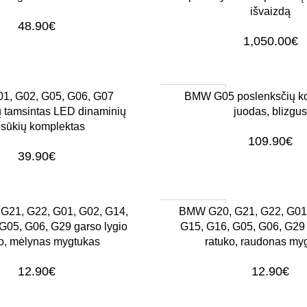
išvaizdą
48.90
€
1,050.00
€
1–3 d. d.
Į KREPŠELĮ
, G02, G05, G06, G07
BMW G05 poslenksčių ko
ų tamsintas LED dinaminių
juodas, blizgus
sūkių komplektas
109.90
€
39.90
€
1–3 d. d.
Į KREPŠELĮ
G21, G22, G01, G02, G14,
BMW G20, G21, G22, G01,
G05, G06, G29 garso lygio
G15, G16, G05, G06, G29 
o, mėlynas mygtukas
ratuko, raudonas my
12.90
€
12.90
€