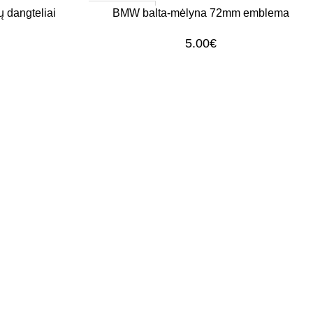
1–3 d. d.
Į KREPŠELĮ
 dangteliai
BMW balta-mėlyna 72mm emblema
5.00
€