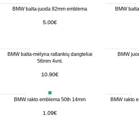
1–3 d. d.
1–3 d. d.
Į KREPŠELĮ
Į KREPŠELĮ
BMW balta-juoda 82mm emblema
BMW balta-
5.00
€
1–3 d. d.
1–3 d. d.
Į KREPŠELĮ
Į KREPŠELĮ
BMW balta-mėlyna ratlankių dangteliai
BMW juo
56mm 4vnt.
10.90
€
Išparduota
Išparduota
DAUGIAU
DAUGIAU
BMW rakto emblema 50th 14mm
BMW rakto e
1.09
€