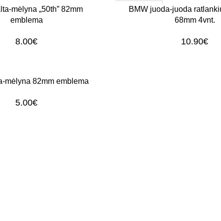
1–3 d. d.
Į KREPŠELĮ
ta-mėlyna „50th” 82mm
BMW juoda-juoda ratlankių
emblema
68mm 4vnt.
8.00
€
10.90
€
a-mėlyna 82mm emblema
5.00
€