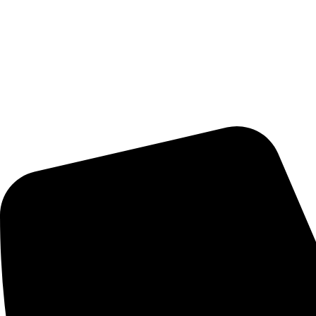
Automobilio aksesuarai: grotelės, difuzoriai, poslenksčiai, pažemi
Kontaktai