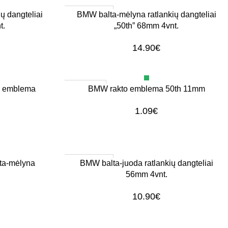
1–3 d. d.
Į KREPŠELĮ
ų dangteliai
BMW balta-mėlyna ratlankių dangteliai
t.
„50th” 68mm 4vnt.
14.90
€
Išparduota
DAUGIAU
 emblema
BMW rakto emblema 50th 11mm
1.09
€
1–3 d. d.
Į KREPŠELĮ
ta-mėlyna
BMW balta-juoda ratlankių dangteliai
56mm 4vnt.
10.90
€