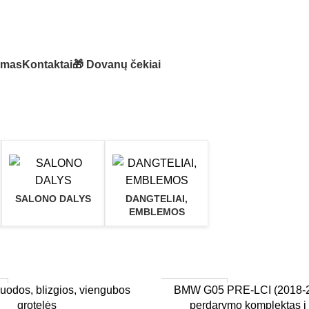
imas
Kontaktai
🎁 Dovanų čekiai
SALONO DALYS
DANGTELIAI,
EMBLEMOS
ė
1–3 d. d.
Į KREPŠELĮ
odos, blizgios, viengubos
BMW G05 PRE-LCI (2018-20
grotelės
perdarymo komplektas į