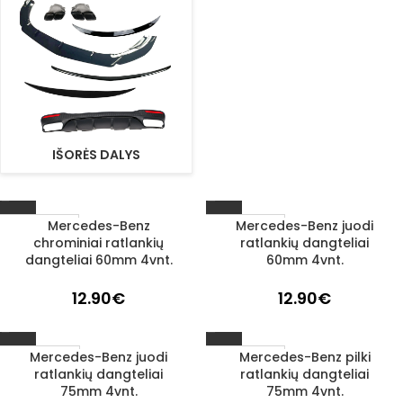
IŠORĖS DALYS
Mercedes-Benz
Mercedes-Benz juodi
1–3 D. D.
1–3 D. D.
chrominiai ratlankių
ratlankių dangteliai
dangteliai 60mm 4vnt.
60mm 4vnt.
12.90
€
12.90
€
Mercedes-Benz juodi
Mercedes-Benz pilki
IŠPARDUOTA
1–3 D. D.
ratlankių dangteliai
ratlankių dangteliai
75mm 4vnt.
75mm 4vnt.