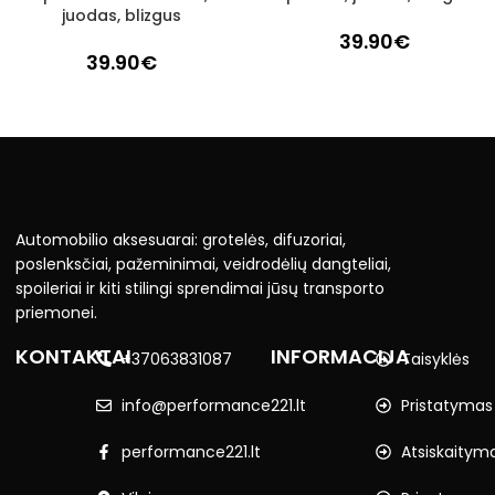
juodas, blizgus
39.90
€
39.90
€
Automobilio aksesuarai: grotelės, difuzoriai,
poslenksčiai, pažeminimai, veidrodėlių dangteliai,
spoileriai ir kiti stilingi sprendimai jūsų transporto
priemonei.
KONTAKTAI
INFORMACIJA
+37063831087
Taisyklės
info@performance221.lt
Pristatymas
performance221.lt
Atsiskaitym