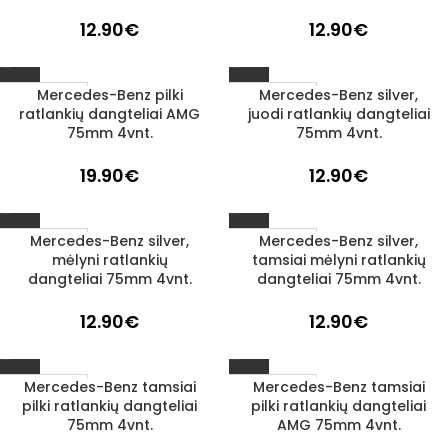
12.90
€
12.90
€
Mercedes-Benz pilki
Mercedes-Benz silver,
1–3 D. D.
1–3 D. D.
ratlankių dangteliai AMG
juodi ratlankių dangteliai
75mm 4vnt.
75mm 4vnt.
19.90
€
12.90
€
Mercedes-Benz silver,
Mercedes-Benz silver,
1–3 D. D.
1–3 D. D.
mėlyni ratlankių
tamsiai mėlyni ratlankių
dangteliai 75mm 4vnt.
dangteliai 75mm 4vnt.
12.90
€
12.90
€
Mercedes-Benz tamsiai
Mercedes-Benz tamsiai
1–3 D. D.
1–3 D. D.
pilki ratlankių dangteliai
pilki ratlankių dangteliai
75mm 4vnt.
AMG 75mm 4vnt.