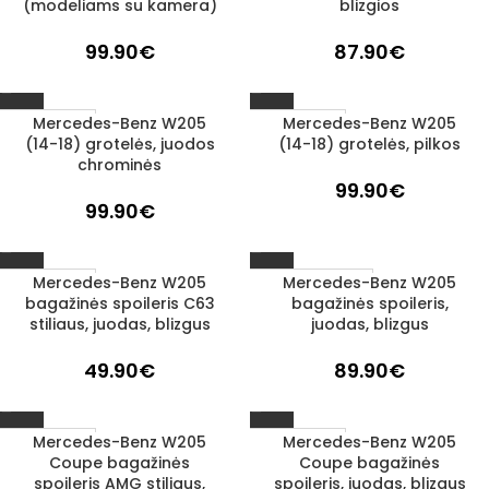
(modeliams su kamera)
blizgios
99.90
€
87.90
€
Mercedes-Benz W205
Mercedes-Benz W205
1–3 D. D.
1–3 D. D.
(14-18) grotelės, juodos
(14-18) grotelės, pilkos
chrominės
99.90
€
99.90
€
Mercedes-Benz W205
Mercedes-Benz W205
UŽSAKOMA PREKĖ
1–3 D. D.
bagažinės spoileris C63
bagažinės spoileris,
3–5 D. D.
stiliaus, juodas, blizgus
juodas, blizgus
49.90
€
89.90
€
Mercedes-Benz W205
Mercedes-Benz W205
1–3 D. D.
1–3 D. D.
Coupe bagažinės
Coupe bagažinės
spoileris AMG stiliaus,
spoileris, juodas, blizgus