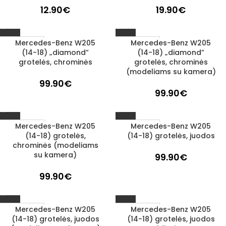
12.90
€
19.90
€
Mercedes-Benz W205
Mercedes-Benz W205
1–3 D. D.
1–3 D. D.
(14-18) „diamond”
(14-18) „diamond”
grotelės, chrominės
grotelės, chrominės
(modeliams su kamera)
99.90
€
99.90
€
Mercedes-Benz W205
Mercedes-Benz W205
1–3 D. D.
1–3 D. D.
(14-18) grotelės,
(14-18) grotelės, juodos
chrominės (modeliams
su kamera)
99.90
€
99.90
€
Mercedes-Benz W205
Mercedes-Benz W205
1–3 D. D.
1–3 D. D.
(14-18) grotelės, juodos
(14-18) grotelės, juodos