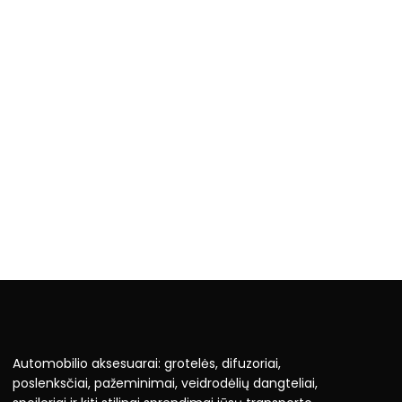
Automobilio aksesuarai: grotelės, difuzoriai,
poslenksčiai, pažeminimai, veidrodėlių dangteliai,