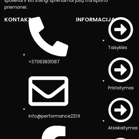
spoileriai ir kiti stilingi sprendimai jūsų transporto
priemonei.
KONTAKTAI
INFORMACIJA
Taisyklės
+37063831087
Pristatymas
info@performance221.lt
Atsiskaitymas