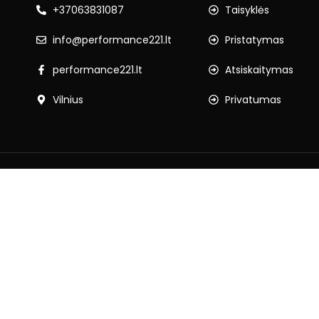
+37063831087
Taisyklės
info@performance221.lt
Pristatymas
performance221.lt
Atsiskaitymas
Vilnius
Privatumas