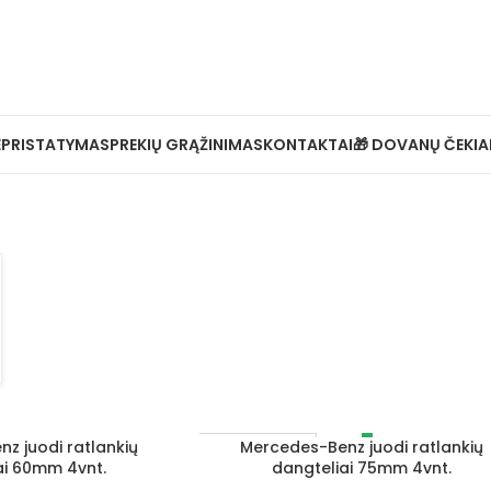
Ė
PRISTATYMAS
PREKIŲ GRĄŽINIMAS
KONTAKTAI
🎁 DOVANŲ ČEKIA
z juodi ratlankių
Mercedes-Benz juodi ratlankių
DAUGIAU
IŠPARDUOTA
ai 60mm 4vnt.
dangteliai 75mm 4vnt.