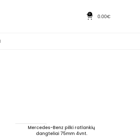
0
0.00
€
I
Mercedes-Benz pilki ratlankių
Į KREPŠELĮ
1–3 D. D.
dangteliai 75mm 4vnt.