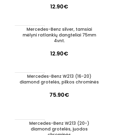
12.90
€
Mercedes-Benz silver, tamsiai
Į KREPŠELĮ
1–3 D. D.
mėlyni ratlankių dangteliai 75mm
4vnt.
12.90
€
Mercedes-Benz W213 (16-20)
Į KREPŠELĮ
1–3 D. D.
diamond grotelės, pilkos chrominės
75.90
€
Mercedes-Benz W213 (20-)
Į KREPŠELĮ
1–3 D. D.
diamond grotelės, juodos
chrominės