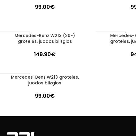
99.00
€
9
Mercedes-Benz W213 (20-)
Mercedes-B
Į KREPŠELĮ
Į KREPŠELĮ
1–3 D. D.
1–3 D. D.
grotelės, juodos blizgios
grotelės, j
149.90
€
9
Mercedes-Benz W213 grotelės,
Į KREPŠELĮ
1–3 D. D.
juodos blizgios
99.00
€