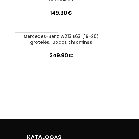
149.90
€
Mercedes-Benz W213 E63 (16-20)
Į KREPŠELĮ
UŽSAKOMA PREKĖ
grotelės, juodos chrominės
3–5 D. D.
349.90
€
KATALOGAS