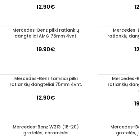
12.90
€
1
Mercedes-Benz pilki ratlankių
Mercedes-Be
Į KREPŠELĮ
Į KREPŠELĮ
1–3 D. D.
1–3 D. D.
dangteliai AMG 75mm 4vnt.
ratlankių dan
19.90
€
1
Mercedes-Benz tamsiai pilki
Mercedes-Be
Į KREPŠELĮ
Į KREPŠELĮ
1–3 D. D.
1–3 D. D.
ratlankių dangteliai 75mm 4vnt.
ratlankių da
12.90
€
1
Mercedes-Benz W213 (16-20)
Mercedes-Be
Į KREPŠELĮ
Į KREPŠELĮ
1–3 D. D.
1–3 D. D.
grotelės, chrominės
grotelės, 