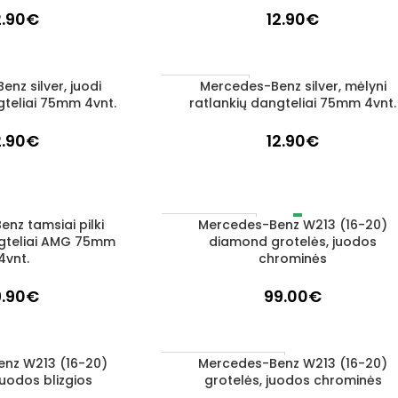
2.90
€
12.90
€
nz silver, juodi
Mercedes-Benz silver, mėlyni
Į KREPŠELĮ
1–3 D. D.
gteliai 75mm 4vnt.
ratlankių dangteliai 75mm 4vnt.
2.90
€
12.90
€
nz tamsiai pilki
Mercedes-Benz W213 (16-20)
DAUGIAU
IŠPARDUOTA
ngteliai AMG 75mm
diamond grotelės, juodos
4vnt.
chrominės
9.90
€
99.00
€
nz W213 (16-20)
Mercedes-Benz W213 (16-20)
Į KREPŠELĮ
UŽSAKOMA PREKĖ
juodos blizgios
grotelės, juodos chrominės
3–5 D. D.