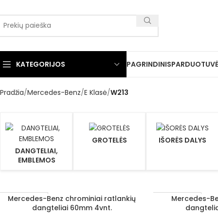
KATEGORIJOS
PAGRINDINIS
PARDUOTUV
Pradžia
Mercedes-Benz
E Klasė
W213
GROTELĖS
IŠORĖS DALYS
DANGTELIAI,
EMBLEMOS
Mercedes-Benz chrominiai ratlankių
Mercedes-Ben
Į KREPŠELĮ
Į KREPŠELĮ
1–3 D. D.
1–3 D. D.
dangteliai 60mm 4vnt.
dangteli