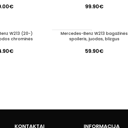
9.00
€
99.90
€
enz W213 (20-)
Mercedes-Benz W213 bagažinės
Į KREPŠELĮ
UŽSAKOMA PREKĖ
uodos chrominės
spoileris, juodas, blizgus
3–5 D. D.
4.90
€
59.90
€
KONTAKTAI
INFORMACIJA