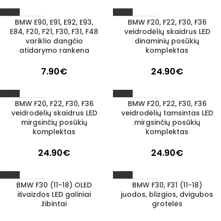
BMW E90, E91, E92, E93,
BMW F20, F22, F30, F36
1–3 D. D.
1–3 D. D.
E84, F20, F21, F30, F31, F48
veidrodėlių skaidrus LED
variklio dangčio
dinaminių posūkių
atidarymo rankena
komplektas
7.90
€
24.90
€
BMW F20, F22, F30, F36
BMW F20, F22, F30, F36
1–3 D. D.
1–3 D. D.
veidrodėlių skaidrus LED
veidrodėlių tamsintas LED
mirgsinčių posūkių
mirgsinčių posūkių
komplektas
komplektas
24.90
€
24.90
€
BMW F30 (11-18) OLED
BMW F30, F31 (11-18)
1–3 D. D.
1–3 D. D.
išvaizdos LED galiniai
juodos, blizgios, dvigubos
žibintai
grotelės