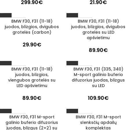
299.90
€
21.90
€
BMW F30, F31 (11-18)
BMW F30, F31 (11-18)
1–3 D. D.
1–3 D. D.
juodos, blizgios, dvigubos
juodos, blizgios, dvigubos
grotelės (carbon)
grotelės su LED
apšvietimu
29.90
€
89.90
€
BMW F30, F31 (11-18)
BMW F30, F31 (335, 340)
1–3 D. D.
1–3 D. D.
juodos, blizgios,
M-sport galinio buferio
viengubos grotelės su
difuzorius juodas, blizgus
LED apšvietimu
su LED
89.90
€
109.90
€
BMW F30, F31 M-sport
BMW F30, F31 M-sport
1–3 D. D.
1–3 D. D.
galinio buferio difuzorius
slenksčių apdailų
juodas, blizgus (2×2) su
komplektas