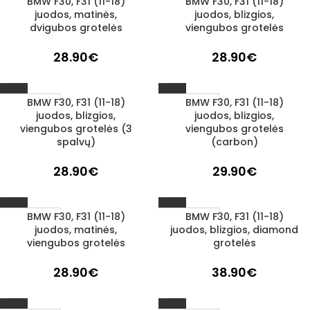
BMW F30, F31 (11-18)
BMW F30, F31 (11-18)
1–3 D. D.
1–3 D. D.
juodos, matinės,
juodos, blizgios,
dvigubos grotelės
viengubos grotelės
28.90
€
28.90
€
BMW F30, F31 (11-18)
BMW F30, F31 (11-18)
1–3 D. D.
1–3 D. D.
juodos, blizgios,
juodos, blizgios,
viengubos grotelės (3
viengubos grotelės
spalvų)
(carbon)
28.90
€
29.90
€
BMW F30, F31 (11-18)
BMW F30, F31 (11-18)
1–3 D. D.
1–3 D. D.
juodos, matinės,
juodos, blizgios, diamond
viengubos grotelės
grotelės
28.90
€
38.90
€