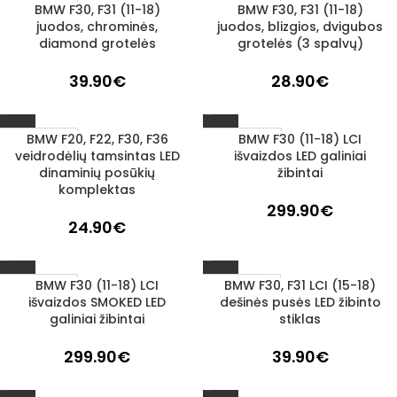
BMW F30, F31 (11-18)
BMW F30, F31 (11-18)
1–3 D. D.
1–3 D. D.
juodos, chrominės,
juodos, blizgios, dvigubos
diamond grotelės
grotelės (3 spalvų)
39.90
€
28.90
€
BMW F20, F22, F30, F36
BMW F30 (11-18) LCI
IŠPARDUOTA
1–3 D. D.
veidrodėlių tamsintas LED
išvaizdos LED galiniai
dinaminių posūkių
žibintai
komplektas
299.90
€
24.90
€
BMW F30 (11-18) LCI
BMW F30, F31 LCI (15-18)
1–3 D. D.
1–3 D. D.
išvaizdos SMOKED LED
dešinės pusės LED žibinto
galiniai žibintai
stiklas
299.90
€
39.90
€