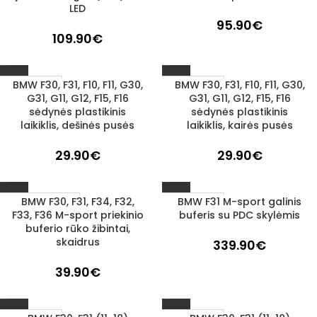
LED
95.90
€
109.90
€
BMW F30, F31, F10, F11, G30,
BMW F30, F31, F10, F11, G30,
1–3 D. D.
1–3 D. D.
G31, G11, G12, F15, F16
G31, G11, G12, F15, F16
sėdynės plastikinis
sėdynės plastikinis
laikiklis, dešinės pusės
laikiklis, kairės pusės
29.90
€
29.90
€
BMW F30, F31, F34, F32,
BMW F31 M-sport galinis
UŽSAKOMA PREKĖ
1–3 D. D.
F33, F36 M-sport priekinio
buferis su PDC skylėmis
3–5 D. D.
buferio rūko žibintai,
skaidrus
339.90
€
39.90
€