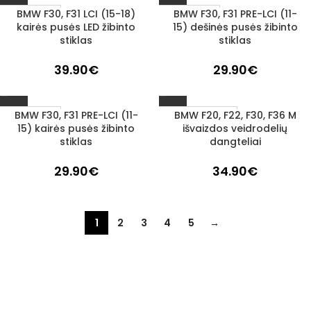
BMW F30, F31 LCI (15-18)
BMW F30, F31 PRE-LCI (11-
1–3 D. D.
1–3 D. D.
kairės pusės LED žibinto
15) dešinės pusės žibinto
stiklas
stiklas
39.90
€
29.90
€
BMW F30, F31 PRE-LCI (11-
BMW F20, F22, F30, F36 M
UŽSAKOMA PREKĖ
1–3 D. D.
15) kairės pusės žibinto
išvaizdos veidrodelių
3–5 D. D.
stiklas
dangteliai
29.90
€
34.90
€
1
2
3
4
5
→