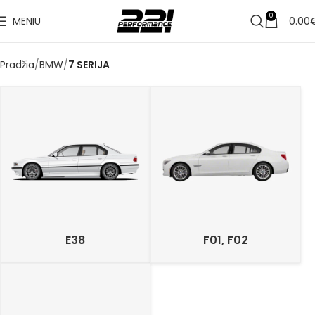
0
MENIU
0.00
Pradžia
BMW
7 SERIJA
E38
F01, F02