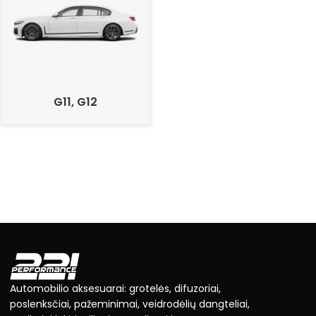
G11, G12
Automobilio aksesuarai: grotelės, difuzoriai,
poslenksčiai, pažeminimai, veidrodėlių dangteliai,