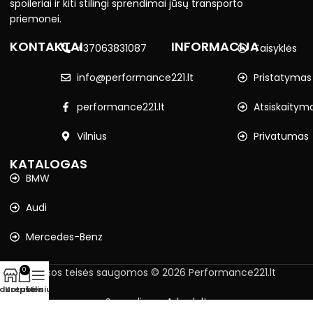
spoileriai ir kiti stilingi sprendimai jūsų transporto
priemonei.
KONTAKTAI
INFORMACIJA
+37063831087
Taisyklės
info@performance221.lt
Pristatymas
performance221.lt
Atsiskaitym
Vilnius
Privatumas
KATALOGAS
BMW
Audi
Mercedes-Benz
Visos teisės saugomos © 2026 Performance221.lt
0
rduotuvė
Krepšelis
Meniu
Sprendimas
Adweb.lt