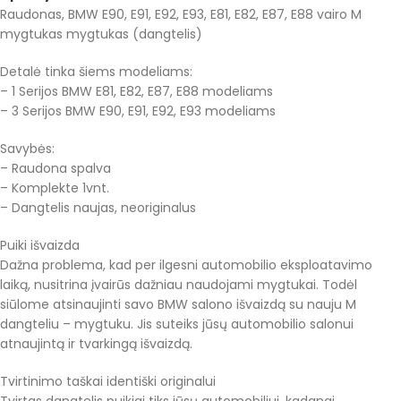
Raudonas, BMW E90, E91, E92, E93, E81, E82, E87, E88 vairo M
mygtukas mygtukas (dangtelis)
Detalė tinka šiems modeliams:
– 1 Serijos BMW E81, E82, E87, E88 modeliams
– 3 Serijos BMW E90, E91, E92, E93 modeliams
Savybės:
– Raudona spalva
– Komplekte 1vnt.
– Dangtelis naujas, neoriginalus
Puiki išvaizda
Dažna problema, kad per ilgesni automobilio eksploatavimo
laiką, nusitrina įvairūs dažniau naudojami mygtukai. Todėl
siūlome atsinaujinti savo BMW salono išvaizdą su nauju M
dangteliu – mygtuku. Jis suteiks jūsų automobilio salonui
atnaujintą ir tvarkingą išvaizdą.
Tvirtinimo taškai identiški originalui