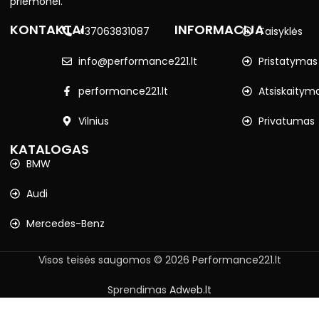
priemonei.
KONTAKTAI
INFORMACIJA
+37063831087
Taisyklės
info@performance221.lt
Pristatymas
performance221.lt
Atsiskaitym
Vilnius
Privatumas
KATALOGAS
BMW
Audi
Mercedes-Benz
Visos teisės saugomos © 2026 Performance221.lt
Sprendimas
Adweb.lt
BMW E90,