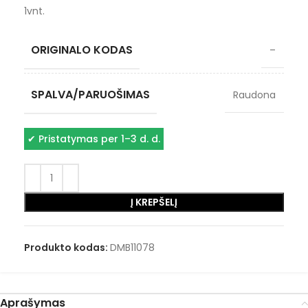
1vnt.
ORIGINALO KODAS
–
SPALVA/PARUOŠIMAS
Raudona
✔
Pristatymas per 1–3 d. d.
Į KREPŠELĮ
Produkto kodas:
DMB11078
Aprašymas