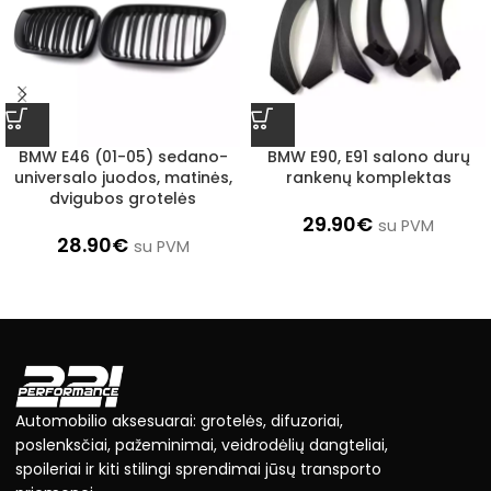
BMW E46 (01-05) sedano-
BMW E90, E91 salono durų
universalo juodos, matinės,
rankenų komplektas
dvigubos grotelės
29.90
€
su PVM
28.90
€
su PVM
Automobilio aksesuarai: grotelės, difuzoriai,
poslenksčiai, pažeminimai, veidrodėlių dangteliai,
spoileriai ir kiti stilingi sprendimai jūsų transporto