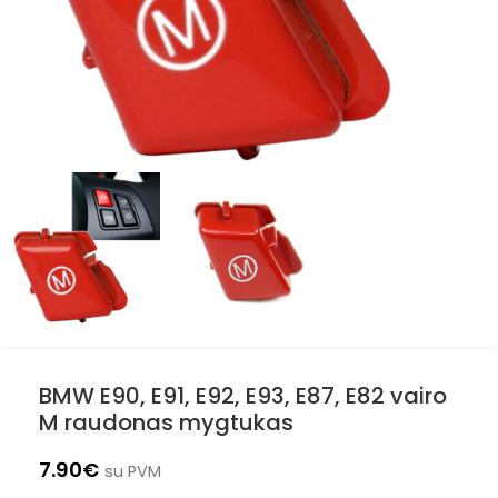
BMW E90, E91, E92, E93, E87, E82 vairo
M raudonas mygtukas
7.90
€
su PVM