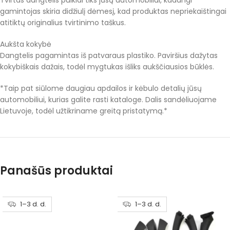
Tvirtas dangtelis puikiai tiks jūsų automobiliui, kadangi
gamintojas skiria didžiulį dėmesį, kad produktas nepriekaištingai
atitiktų originalius tvirtinimo taškus.
Aukšta kokybė
Dangtelis pagamintas iš patvaraus plastiko. Paviršius dažytas
kokybiškais dažais, todėl mygtukas išliks aukščiausios būklės.
*Taip pat siūlome daugiau apdailos ir kėbulo detalių jūsų
automobiliui, kurias galite rasti kataloge. Dalis sandėliuojame
Lietuvoje, todėl užtikriname greitą pristatymą.*
Panašūs produktai
1–3 d. d.
1–3 d. d.