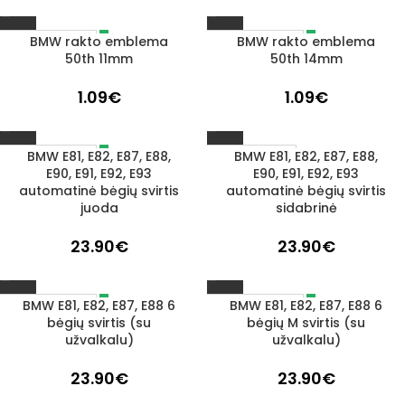
BMW rakto emblema
BMW rakto emblema
IŠPARDUOTA
IŠPARDUOTA
50th 11mm
50th 14mm
1.09
€
1.09
€
BMW E81, E82, E87, E88,
BMW E81, E82, E87, E88,
IŠPARDUOTA
1–3 D. D.
E90, E91, E92, E93
E90, E91, E92, E93
automatinė bėgių svirtis
automatinė bėgių svirtis
juoda
sidabrinė
23.90
€
23.90
€
BMW E81, E82, E87, E88 6
BMW E81, E82, E87, E88 6
IŠPARDUOTA
IŠPARDUOTA
bėgių svirtis (su
bėgių M svirtis (su
užvalkalu)
užvalkalu)
23.90
€
23.90
€