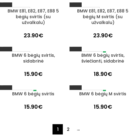
BMW E81, E82, E87, E88 5
BMW E81, E82, E87, E88 5
1–3 D. D.
1–3 D. D.
bėgių svirtis (su
bėgių M svirtis (su
užvalkalu)
užvalkalu)
23.90
€
23.90
€
BMW 6 bėgių svirtis,
BMW 6 bėgių svirtis,
IŠPARDUOTA
1–3 D. D.
sidabrinė
šviečianti, sidabrinė
15.90
€
18.90
€
BMW 6 bėgių svirtis
BMW 6 bėgių M svirtis
IŠPARDUOTA
IŠPARDUOTA
15.90
€
15.90
€
1
2
→