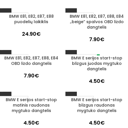
BMW E81, E82, E87, E88
BMW E81, E82, E87, E88, E84
1–3 D. D.
1–3 D. D.
puodelių laikiklis
„beige” spalvos OBD lizdo
dangtelis
24.90
€
7.90
€
BMW E81, E82, E87, E88, E84
BMW E serijos start-stop
IŠPARDUOTA
1–3 D. D.
OBD lizdo dangtelis
blizgus juodas mygtuko
dangtelis
7.90
€
4.50
€
BMW E serijos start-stop
BMW E serijos start-stop
1–3 D. D.
1–3 D. D.
matinis raudonas
blizgus raudonas
mygtuko dangtelis
mygtuko dangtelis
4.50
€
4.50
€