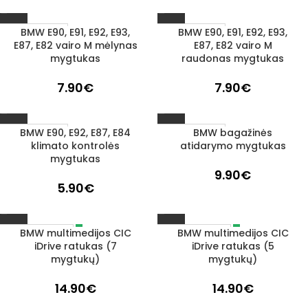
BMW E90, E91, E92, E93,
BMW E90, E91, E92, E93,
1–3 D. D.
1–3 D. D.
E87, E82 vairo M mėlynas
E87, E82 vairo M
mygtukas
raudonas mygtukas
7.90
€
7.90
€
BMW E90, E92, E87, E84
BMW bagažinės
1–3 D. D.
1–3 D. D.
klimato kontrolės
atidarymo mygtukas
mygtukas
9.90
€
5.90
€
BMW multimedijos CIC
BMW multimedijos CIC
IŠPARDUOTA
IŠPARDUOTA
iDrive ratukas (7
iDrive ratukas (5
mygtukų)
mygtukų)
14.90
€
14.90
€