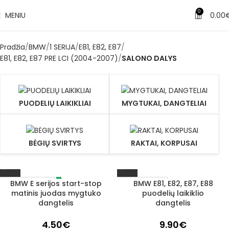
0
MENIU
0.00
Pradžia
BMW
1 SERIJA
E81, E82, E87
E81, E82, E87 PRE LCI (2004-2007)
SALONO DALYS
PUODELIŲ LAIKIKLIAI
MYGTUKAI, DANGTELIAI
BĖGIŲ SVIRTYS
RAKTAI, KORPUSAI
BMW E serijos start-stop
BMW E81, E82, E87, E88
IŠPARDUOTA
1–3 D. D.
matinis juodas mygtuko
puodelių laikiklio
dangtelis
dangtelis
4.50
€
9.90
€