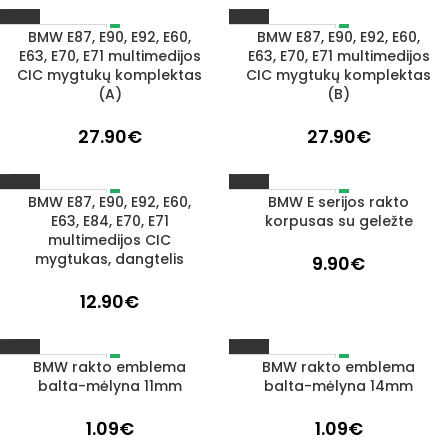
BMW E87, E90, E92, E60,
BMW E87, E90, E92, E60,
IŠPARDUOTA
IŠPARDUOTA
E63, E70, E71 multimedijos
E63, E70, E71 multimedijos
CIC mygtukų komplektas
CIC mygtukų komplektas
(A)
(B)
27.90
€
27.90
€
BMW E87, E90, E92, E60,
BMW E serijos rakto
IŠPARDUOTA
IŠPARDUOTA
E63, E84, E70, E71
korpusas su geležte
multimedijos CIC
mygtukas, dangtelis
9.90
€
12.90
€
BMW rakto emblema
BMW rakto emblema
IŠPARDUOTA
IŠPARDUOTA
balta-mėlyna 11mm
balta-mėlyna 14mm
1.09
€
1.09
€