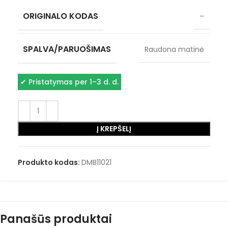
ORIGINALO KODAS
–
SPALVA/PARUOŠIMAS
Raudona matinė
✔
Pristatymas per 1–3 d. d.
Į KREPŠELĮ
Produkto kodas:
DMB11021
Panašūs produktai