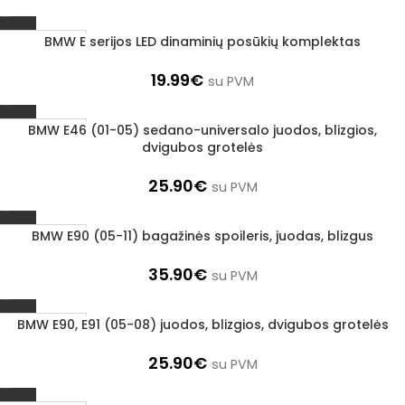
BMW E serijos LED dinaminių posūkių komplektas
1–3 d. d.
19.99
€
su PVM
BMW E46 (01-05) sedano-universalo juodos, blizgios,
1–3 d. d.
dvigubos grotelės
25.90
€
su PVM
BMW E90 (05-11) bagažinės spoileris, juodas, blizgus
1–3 d. d.
35.90
€
su PVM
BMW E90, E91 (05-08) juodos, blizgios, dvigubos grotelės
1–3 d. d.
25.90
€
su PVM