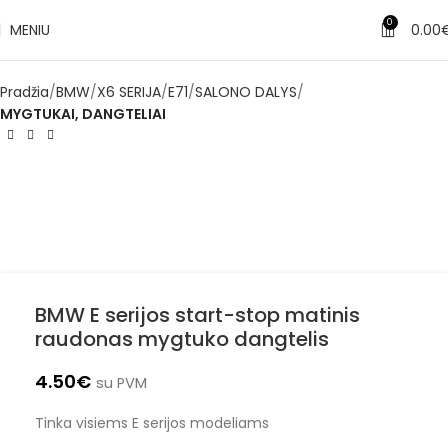
0
MENIU
0.00
Pradžia
BMW
X6 SERIJA
E71
SALONO DALYS
MYGTUKAI, DANGTELIAI
BMW E serijos start-stop matinis
raudonas mygtuko dangtelis
4.50
€
su PVM
Tinka visiems E serijos modeliams