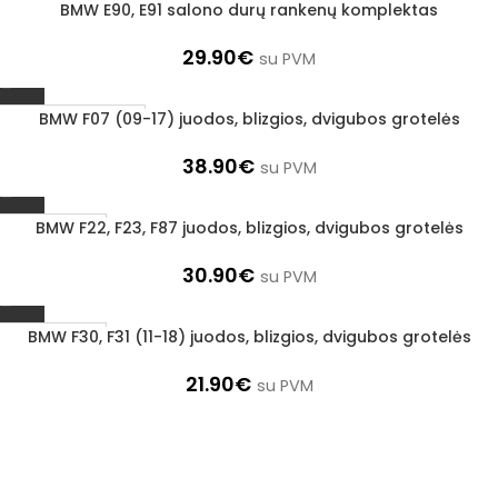
BMW E90, E91 salono durų rankenų komplektas
1–3 d. d.
29.90
€
su PVM
BMW F07 (09-17) juodos, blizgios, dvigubos grotelės
Užsakoma prekė
3–5 d. d.
38.90
€
su PVM
BMW F22, F23, F87 juodos, blizgios, dvigubos grotelės
1–3 d. d.
30.90
€
su PVM
BMW F30, F31 (11-18) juodos, blizgios, dvigubos grotelės
1–3 d. d.
21.90
€
su PVM