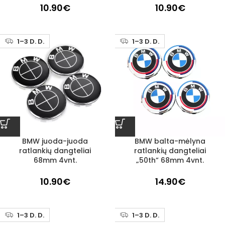
10.90
€
10.90
€
1–3 D. D.
1–3 D. D.
BMW juoda-juoda
BMW balta-mėlyna
ratlankių dangteliai
ratlankių dangteliai
68mm 4vnt.
„50th” 68mm 4vnt.
10.90
€
14.90
€
1–3 D. D.
1–3 D. D.