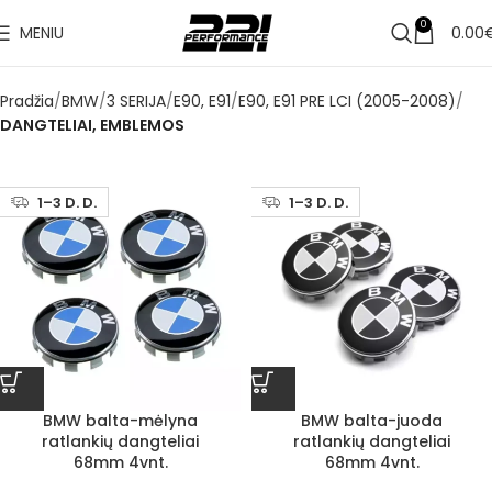
0
MENIU
0.00
Pradžia
BMW
3 SERIJA
E90, E91
E90, E91 PRE LCI (2005-2008)
DANGTELIAI, EMBLEMOS
1–3 D. D.
1–3 D. D.
BMW balta-mėlyna
BMW balta-juoda
ratlankių dangteliai
ratlankių dangteliai
68mm 4vnt.
68mm 4vnt.