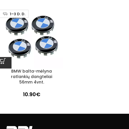
1–3 D. D.
BMW balta-mėlyna
ratlankių dangteliai
56mm 4vnt.
10.90
€