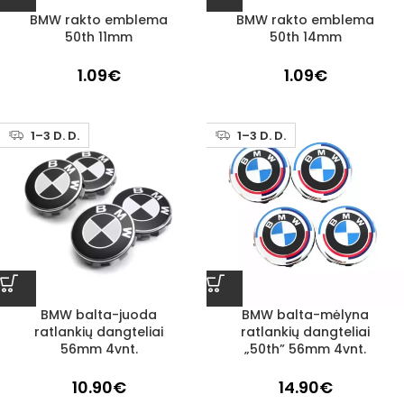
BMW rakto emblema
BMW rakto emblema
50th 11mm
50th 14mm
1.09
€
1.09
€
1–3 D. D.
1–3 D. D.
BMW balta-juoda
BMW balta-mėlyna
ratlankių dangteliai
ratlankių dangteliai
56mm 4vnt.
„50th” 56mm 4vnt.
10.90
€
14.90
€