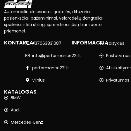
Automobilio aksesuarai: grotelės, difuzoriai,
poslenksčiai, pažeminimai, veidrodėlių dangteliai,
spoileriai ir kiti stilingi sprendimai jūsų transporto
priemonei.
KONTAKTAI
INFORMACIJA
+37063831087
Taisyklės
info@performance221.lt
Pristatymas
performance221.lt
Atsiskaitym
Vilnius
Privatumas
KATALOGAS
BMW
Audi
Mercedes-Benz