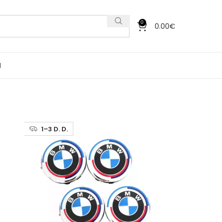
0
0.00
€
I
1–3 D. D.