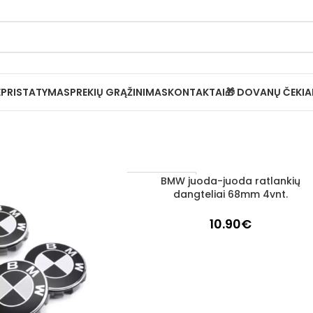
Ė
PRISTATYMAS
PREKIŲ GRĄŽINIMAS
KONTAKTAI
🎁 DOVANŲ ČEKIA
BMW juoda-juoda ratlankių
Į KREPŠELĮ
1–3 D. D.
dangteliai 68mm 4vnt.
10.90
€