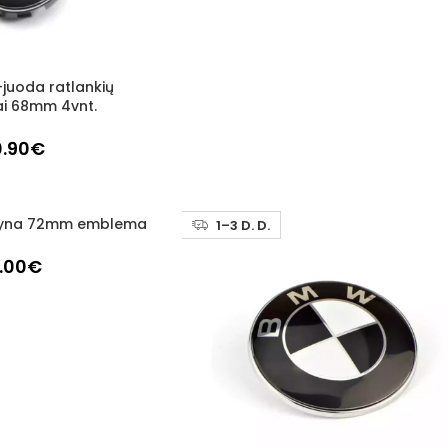
juoda ratlankių
ai 68mm 4vnt.
0.90
€
lyna 72mm emblema
1–3 D. D.
.00
€