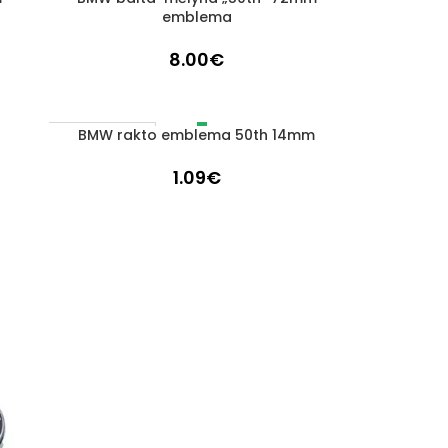
emblema
8.00
€
BMW rakto emblema 50th 14mm
DAUGIAU
IŠPARDUOTA
1.09
€