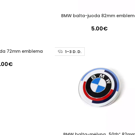
BMW balta-juoda 82mm emblem
Į KREPŠELĮ
5.00
€
oda 72mm emblema
1–3 D. D.
.00
€
BMW balta-mėlyna „50th” 82m
Į KREPŠELĮ