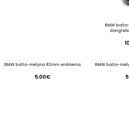
BMW balta-
Į KREPŠELĮ
dangteli
1
BMW balta-mėlyna 82mm emblema
BMW balta-mė
Į KREPŠELĮ
Į KREPŠELĮ
1–3 D. D.
1–3 D. D.
5.00
€
5