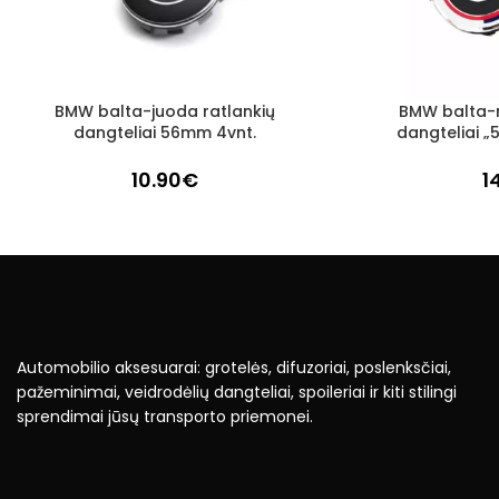
BMW balta-juoda ratlankių
BMW balta-m
Į KREPŠELĮ
Į KREPŠELĮ
dangteliai 56mm 4vnt.
dangteliai „
10.90
€
1
Automobilio aksesuarai: grotelės, difuzoriai, poslenksčiai,
pažeminimai, veidrodėlių dangteliai, spoileriai ir kiti stilingi
sprendimai jūsų transporto priemonei.