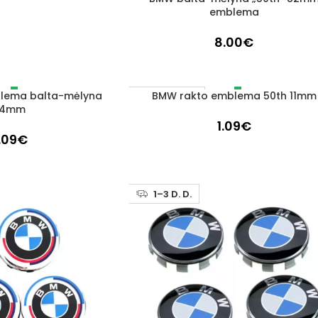
emblema
8.00
€
lema balta-mėlyna
BMW rakto emblema 50th 11mm
DAUGIAU
IŠPARDUOTA
14mm
1.09
€
.09
€
1–3 D. D.