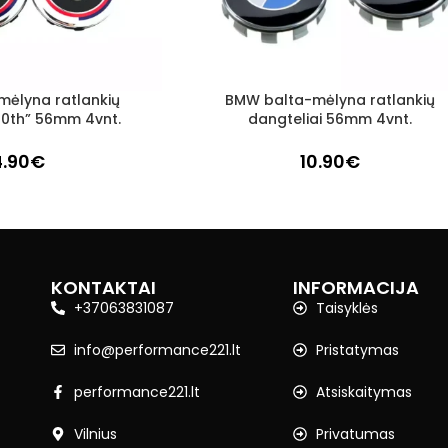
ėlyna ratlankių
BMW balta-mėlyna ratlankių
Į KREPŠELĮ
50th” 56mm 4vnt.
dangteliai 56mm 4vnt.
4.90
€
10.90
€
KONTAKTAI
INFORMACIJA
+37063831087
Taisyklės
info@performance221.lt
Pristatymas
performance221.lt
Atsiskaitymas
Vilnius
Privatumas