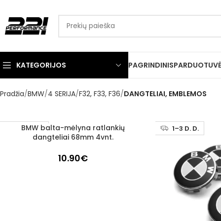
KATEGORIJOS
PAGRINDINIS
PARDUOTUV
Pradžia
BMW
4 SERIJA
F32, F33, F36
DANGTELIAI, EMBLEMOS
BMW balta-mėlyna ratlankių
Į KREPŠELĮ
1–3 D. D.
1–3 D. D.
dangteliai 68mm 4vnt.
10.90
€