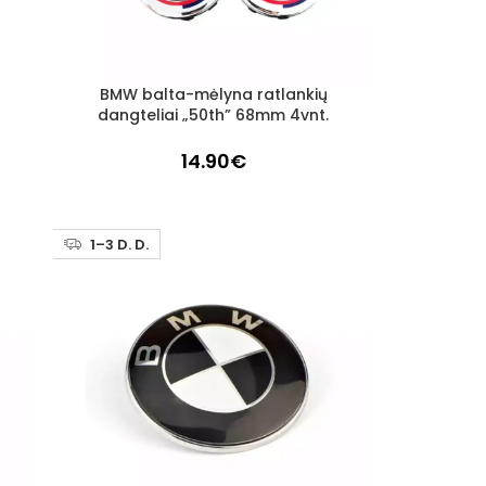
BMW balta-mėlyna ratlankių
Į KREPŠELĮ
dangteliai „50th” 68mm 4vnt.
14.90
€
1–3 D. D.