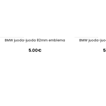
BMW juoda-juoda 82mm emblema
BMW juoda-ju
Į KREPŠELĮ
Į KREPŠELĮ
1–3 D. D.
1–3 D. D.
5.00
€
5