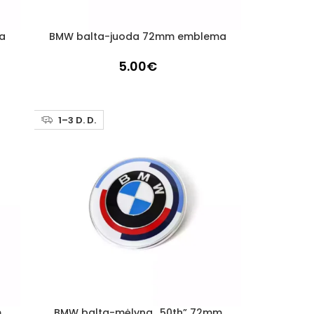
a
BMW balta-juoda 72mm emblema
Į KREPŠELĮ
5.00
€
1–3 D. D.
m
BMW balta-mėlyna „50th” 72mm
Į KREPŠELĮ