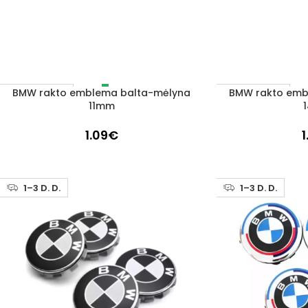
BMW rakto emblema balta-mėlyna
BMW rakto emb
DAUGIAU
DAUGIAU
IŠPARDUOTA
IŠPARDUOTA
11mm
1.09
€
1
1–3 D. D.
1–3 D. D.