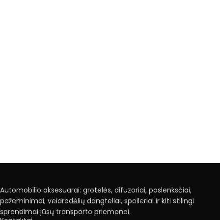
Automobilio aksesuarai: grotelės, difuzoriai, poslenksčiai,
pažeminimai, veidrodėlių dangteliai, spoileriai ir kiti stilingi
sprendimai jūsų transporto priemonei.