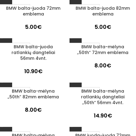
BMW balta-juoda 72mm
BMW balta-juoda 82mm
1–3 D. D.
1–3 D. D.
emblema
emblema
5.00
€
5.00
€
BMW balta-juoda
BMW balta-mėlyna
1–3 D. D.
1–3 D. D.
ratlankių dangteliai
„50th” 72mm emblema
56mm 4vnt.
8.00
€
10.90
€
BMW balta-mėlyna
BMW balta-mėlyna
1–3 D. D.
1–3 D. D.
„50th” 82mm emblema
ratlankių dangteliai
„50th” 56mm 4vnt.
8.00
€
14.90
€
BMW balta-mėlyna
BMW juoda-juoda 72mm
1–3 D. D.
1–3 D. D.