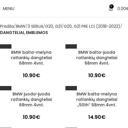
0
MENIU
0.00
Pradžia
BMW
3 SERIJA
G20, G21
G20, G21 PRE LCI (2018-2022)
DANGTELIAI, EMBLEMOS
BMW balta-mėlyna
BMW balta-juoda
1–3 D. D.
1–3 D. D.
ratlankių dangteliai
ratlankių dangteliai
68mm 4vnt.
68mm 4vnt.
10.90
€
10.90
€
BMW juoda-juoda
BMW balta-mėlyna
1–3 D. D.
1–3 D. D.
ratlankių dangteliai
ratlankių dangteliai
68mm 4vnt.
„50th” 68mm 4vnt.
10.90
€
14.90
€