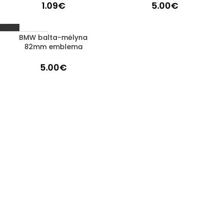
1.09
€
5.00
€
BMW balta-mėlyna
1–3 D. D.
82mm emblema
5.00
€