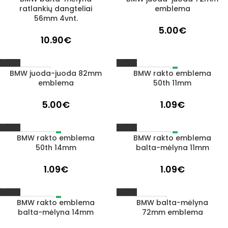
ratlankių dangteliai
emblema
56mm 4vnt.
5.00
€
10.90
€
BMW juoda-juoda 82mm
BMW rakto emblema
IŠPARDUOTA
1–3 D. D.
emblema
50th 11mm
5.00
€
1.09
€
BMW rakto emblema
BMW rakto emblema
IŠPARDUOTA
IŠPARDUOTA
50th 14mm
balta-mėlyna 11mm
1.09
€
1.09
€
BMW rakto emblema
BMW balta-mėlyna
IŠPARDUOTA
1–3 D. D.
balta-mėlyna 14mm
72mm emblema