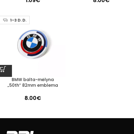
1.09
€
8.00
€
1–3 D. D.
BMW balta-mėlyna
„50th” 82mm emblema
8.00
€