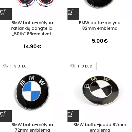
BMW balta-mėlyna
BMW balta-mėlyna
ratlankių dangteliai
82mm emblema
„50th” 68mm 4vnt.
5.00
€
14.90
€
1–3 D. D.
1–3 D. D.
BMW balta-mėlyna
BMW balta-juoda 82mm
72mm emblema
emblema