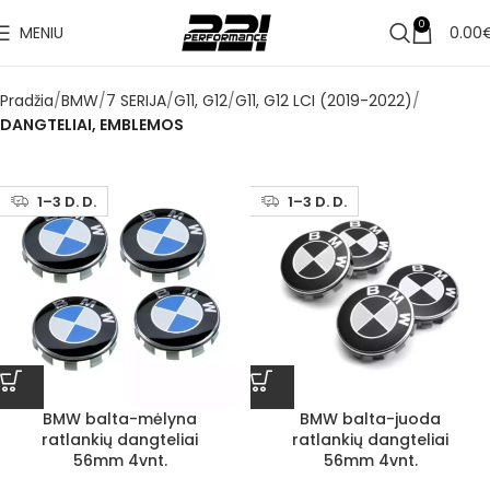
0
MENIU
0.00
Pradžia
BMW
7 SERIJA
G11, G12
G11, G12 LCI (2019-2022)
DANGTELIAI, EMBLEMOS
1–3 D. D.
1–3 D. D.
BMW balta-mėlyna
BMW balta-juoda
ratlankių dangteliai
ratlankių dangteliai
56mm 4vnt.
56mm 4vnt.