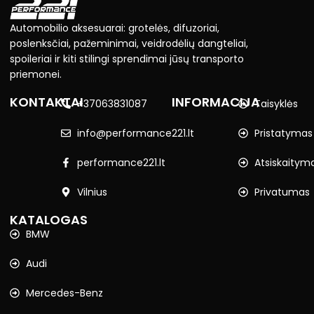
Automobilio aksesuarai: grotelės, difuzoriai,
poslenksčiai, pažeminimai, veidrodėlių dangteliai,
spoileriai ir kiti stilingi sprendimai jūsų transporto
priemonei.
KONTAKTAI
INFORMACIJA
+37063831087
Taisyklės
info@performance221.lt
Pristatymas
performance221.lt
Atsiskaitym
Vilnius
Privatumas
KATALOGAS
BMW
Audi
Mercedes-Benz