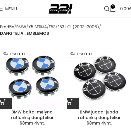
0
MENIU
0.00
Pradžia
BMW
X5 SERIJA
E53
E53 LCI (2003-2006)
DANGTELIAI, EMBLEMOS
1–3 D. D.
1–3 D. D.
BMW balta-mėlyna
BMW juoda-juoda
ratlankių dangteliai
ratlankių dangteliai
68mm 4vnt.
68mm 4vnt.