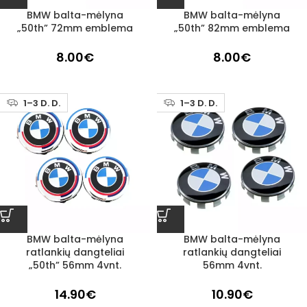
BMW balta-mėlyna
BMW balta-mėlyna
„50th” 72mm emblema
„50th” 82mm emblema
8.00
€
8.00
€
1–3 D. D.
1–3 D. D.
BMW balta-mėlyna
BMW balta-mėlyna
ratlankių dangteliai
ratlankių dangteliai
„50th” 56mm 4vnt.
56mm 4vnt.
14.90
€
10.90
€