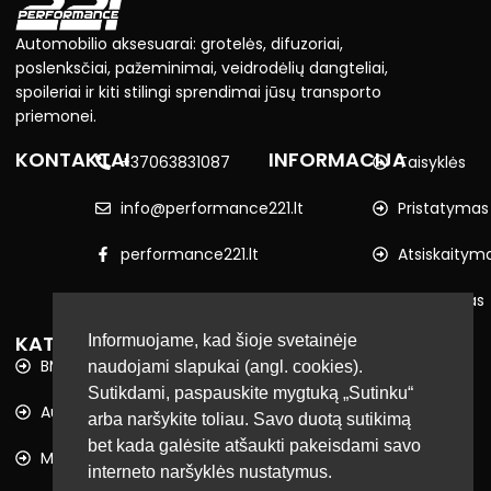
Automobilio aksesuarai: grotelės, difuzoriai,
poslenksčiai, pažeminimai, veidrodėlių dangteliai,
spoileriai ir kiti stilingi sprendimai jūsų transporto
priemonei.
KONTAKTAI
INFORMACIJA
+37063831087
Taisyklės
info@performance221.lt
Pristatymas
performance221.lt
Atsiskaitym
Vilnius
Privatumas
KATALOGAS
Informuojame, kad šioje svetainėje
BMW
naudojami slapukai (angl. cookies).
Sutikdami, paspauskite mygtuką „Sutinku“
Audi
arba naršykite toliau. Savo duotą sutikimą
bet kada galėsite atšaukti pakeisdami savo
Mercedes-Benz
interneto naršyklės nustatymus.