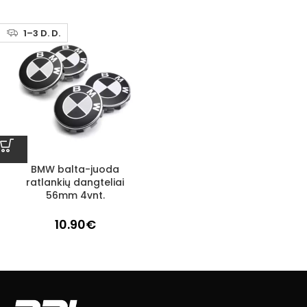
1–3 D. D.
BMW balta-juoda
ratlankių dangteliai
56mm 4vnt.
10.90
€