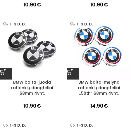
10.90
€
10.90
€
1–3 D. D.
1–3 D. D.
BMW balta-juoda
BMW balta-mėlyna
ratlankių dangteliai
ratlankių dangteliai
68mm 4vnt.
„50th” 68mm 4vnt.
10.90
€
14.90
€
1–3 D. D.
1–3 D. D.