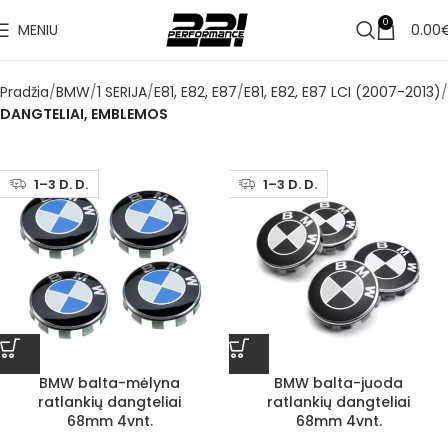
0
MENIU
0.00
Pradžia
BMW
1 SERIJA
E81, E82, E87
E81, E82, E87 LCI (2007-2013)
DANGTELIAI, EMBLEMOS
1–3 D. D.
1–3 D. D.
BMW balta-mėlyna
BMW balta-juoda
ratlankių dangteliai
ratlankių dangteliai
68mm 4vnt.
68mm 4vnt.