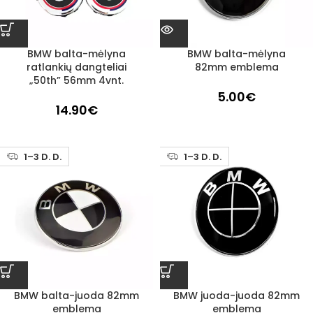
BMW balta-mėlyna
BMW balta-mėlyna
ratlankių dangteliai
82mm emblema
„50th” 56mm 4vnt.
5.00
€
14.90
€
1–3 D. D.
1–3 D. D.
BMW balta-juoda 82mm
BMW juoda-juoda 82mm
emblema
emblema