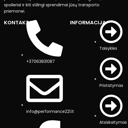
spoileriai ir kiti stilingi sprendimai jūsų transporto
priemonei.
KONTAKTAI
INFORMACIJA
Taisyklės
+37063831087
Pristatymas
info@performance221.lt
Atsiskaitymas