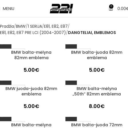
0
MENIU
0.00
Pradžia
BMW
1 SERIJA
E81, E82, E87
E81, E82, E87 PRE LCI (2004-2007)
DANGTELIAI, EMBLEMOS
BMW balta-mėlyna
BMW balta-juoda 82mm
1–3 D. D.
1–3 D. D.
82mm emblema
emblema
5.00
€
5.00
€
BMW juoda-juoda 82mm
BMW balta-mėlyna
1–3 D. D.
1–3 D. D.
emblema
„50th” 82mm emblema
5.00
€
8.00
€
BMW balta-mėlyna
BMW balta-juoda 72mm
1–3 D. D.
1–3 D. D.