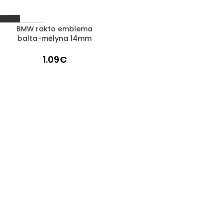
BMW rakto emblema
IŠPARDUOTA
balta-mėlyna 14mm
1.09
€