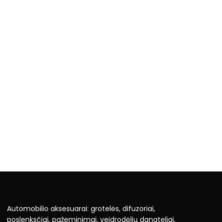
Automobilio aksesuarai: grotelės, difuzoriai,
poslenksčiai, pažeminimai, veidrodėlių dangteliai,