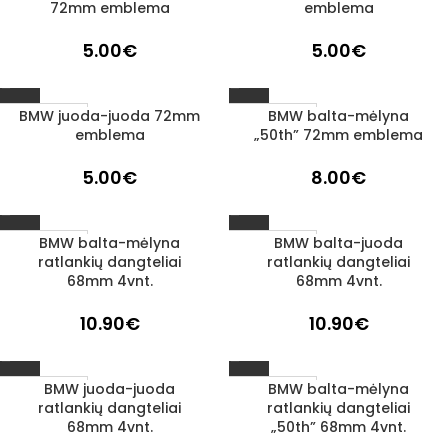
72mm emblema
emblema
5.00
€
5.00
€
BMW juoda-juoda 72mm
BMW balta-mėlyna
1–3 D. D.
1–3 D. D.
emblema
„50th” 72mm emblema
5.00
€
8.00
€
BMW balta-mėlyna
BMW balta-juoda
1–3 D. D.
1–3 D. D.
ratlankių dangteliai
ratlankių dangteliai
68mm 4vnt.
68mm 4vnt.
10.90
€
10.90
€
BMW juoda-juoda
BMW balta-mėlyna
1–3 D. D.
1–3 D. D.
ratlankių dangteliai
ratlankių dangteliai
68mm 4vnt.
„50th” 68mm 4vnt.