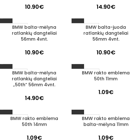
10.90
€
14.90
€
BMW balta-mėlyna
BMW balta-juoda
1–3 D. D.
1–3 D. D.
ratlankių dangteliai
ratlankių dangteliai
56mm 4vnt.
56mm 4vnt.
10.90
€
10.90
€
BMW balta-mėlyna
BMW rakto emblema
IŠPARDUOTA
1–3 D. D.
ratlankių dangteliai
50th 11mm
„50th” 56mm 4vnt.
1.09
€
14.90
€
BMW rakto emblema
BMW rakto emblema
IŠPARDUOTA
IŠPARDUOTA
50th 14mm
balta-mėlyna 11mm
1.09
€
1.09
€