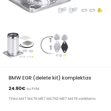
BMW EGR (delete kit) komplektas
24.90
€
su PVM
Tinka M47 M47N M57 M47N2 M67 M47R varikliams