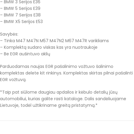
– BMW 3 Serijos E36
– BMW 5 Serijos E39
– BMW 7 Serijos E38
– BMW X5 Serijos E53
Savybės:
– Tinka M47 M47N M57 M47N2 M67 M47R varikliams
– Komplektą sudaro viskas kas yra nuotraukoje
– Be EGR aušintuvo aklių
Parduodamas naujas EGR pašalinimo vožtuvo šalinimo
komplektas delete kit rinkinys. Komplektas skirtas pilnai pašalinti
EGR vožtuvą.
*Taip pat siūlome daugiau apdailos ir kėbulo detalių jūsų
automobiliui, kurias galite rasti kataloge. Dalis sandėliuojame
Lietuvoje, todėl užtikriname greitą pristatymą.*