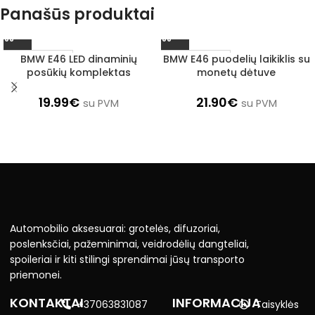
Panašūs produktai
BMW E46 LED dinaminių
BMW E46 puodelių laikiklis su
1–3 D. D.
1–3 D. D.
posūkių komplektas
monetų dėtuve
19.99
€
21.90
€
su PVM
su PVM
Automobilio aksesuarai: grotelės, difuzoriai,
poslenksčiai, pažeminimai, veidrodėlių dangteliai,
spoileriai ir kiti stilingi sprendimai jūsų transporto
priemonei.
KONTAKTAI
INFORMACIJA
+37063831087
Taisyklės