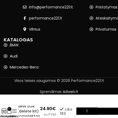
info@performance221.lt
Pristatymas
performance221.lt
Atsiskaitym
Vilnius
Privatumas
KATALOGAS
BMW
Audi
Mercedes-Benz
Visos teisės saugomos © 2026 Performance221.lt
Sprendimas
Adweb.lt
BMW EGR
24.90
€
Liko
0
(delete kit)
183
su PVM
komplektas
rduotuvė
Krepšelis
Meniu