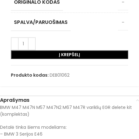
ORIGINALO KODAS
–
SPALVA/PARUOŠIMAS
–
Į KREPŠELĮ
Produkto kodas:
DEB01062
Aprašymas
BMW M47 M47N M57 M47N2 M67 M47R variklių EGR delete kit
(komplektas)
Detalė tinka šiems modeliams:
– BMW 3 Serijos E46