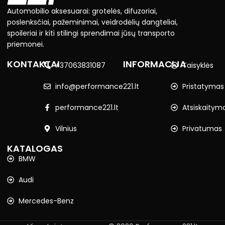
Automobilio aksesuarai: grotelės, difuzoriai,
poslenksčiai, pažeminimai, veidrodėlių dangteliai,
spoileriai ir kiti stilingi sprendimai jūsų transporto
priemonei.
KONTAKTAI
INFORMACIJA
+37063831087
Taisyklės
info@performance221.lt
Pristatymas
performance221.lt
Atsiskaitym
Vilnius
Privatumas
KATALOGAS
BMW
Audi
Mercedes-Benz