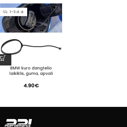
1–3 d. d.
BMW kuro dangtelio
laikiklis, guma, apvali
4.90
€