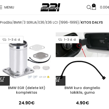
0
MENIU
0.00
Pradžia
BMW
3 SERIJA
E36
E36 LCI (1996-1999)
KITOS DALYS
1–3 d. d.
1–3 d. d.
BMW EGR (delete kit)
BMW kuro dangtelio
komplektas
laikiklis, guma
24.90
€
4.90
€