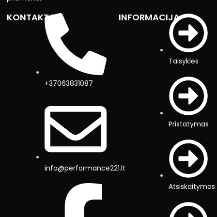
KONTAKTAI
INFORMACIJA
Taisyklės
+37063831087
Pristatymas
info@performance221.lt
Atsiskaitymas