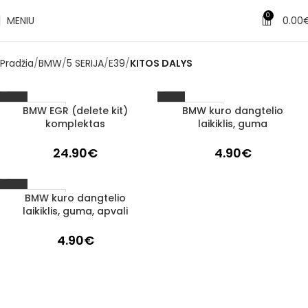
0
MENIU
0.00
Pradžia
BMW
5 SERIJA
E39
KITOS DALYS
BMW EGR (delete kit)
BMW kuro dangtelio
1–3 d. d.
1–3 d. d.
komplektas
laikiklis, guma
24.90
€
4.90
€
BMW kuro dangtelio
1–3 d. d.
laikiklis, guma, apvali
4.90
€