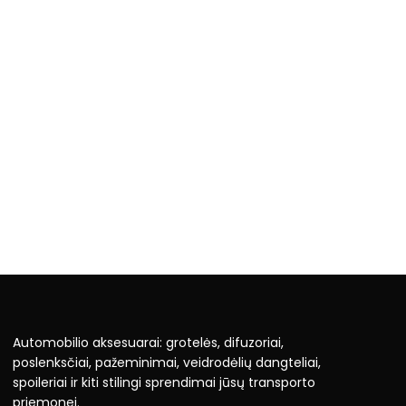
Automobilio aksesuarai: grotelės, difuzoriai,
poslenksčiai, pažeminimai, veidrodėlių dangteliai,
spoileriai ir kiti stilingi sprendimai jūsų transporto
priemonei.