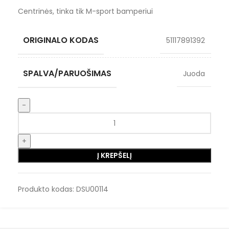
Centrinės, tinka tik M-sport bamperiui
ORIGINALO KODAS
51117891392
SPALVA/PARUOŠIMAS
Juoda
Į KREPŠELĮ
Produkto kodas:
DSU00114