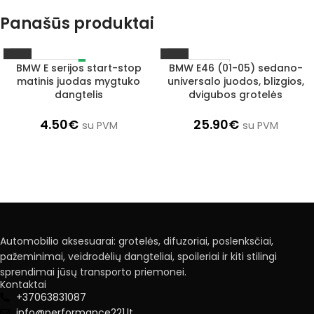
Panašūs produktai
BMW E serijos start-stop
BMW E46 (01-05) sedano-
IŠPARDUOTA
1–3 D. D.
matinis juodas mygtuko
universalo juodos, blizgios,
dangtelis
dvigubos grotelės
4.50
€
25.90
€
su PVM
su PVM
Automobilio aksesuarai: grotelės, difuzoriai, poslenksčiai,
pažeminimai, veidrodėlių dangteliai, spoileriai ir kiti stilingi
sprendimai jūsų transporto priemonei.
Kontaktai
+37063831087
info@performance221.lt