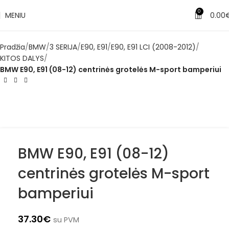
✔
Pristatymas per 3–5 d. d.
0
MENIU
0.00
Pradžia
BMW
3 SERIJA
E90, E91
E90, E91 LCI (2008-2012)
KITOS DALYS
BMW E90, E91 (08-12) centrinės grotelės M-sport bamperiui
BMW E90, E91 (08-12)
centrinės grotelės M-sport
bamperiui
37.30
€
su PVM