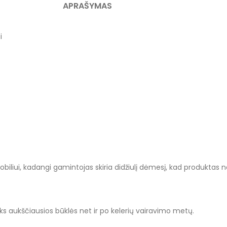
APRAŠYMAS
i
biliui, kadangi gamintojas skiria didžiulį dėmesį, kad produktas nep
iks aukščiausios būklės net ir po kelerių vairavimo metų.