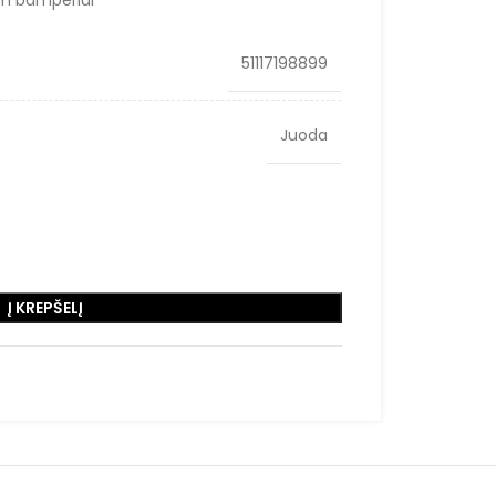
iam bamperiui
51117198899
Juoda
Į KREPŠELĮ