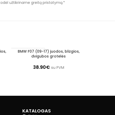
 todėl užtikriname greitą pristatymą.*
ios,
BMW F07 (09-17) juodos, blizgios,
BMW F25, F26
Į KREPŠELĮ
Į KREPŠELĮ
Užsakoma prekė
1–3 d. d.
dvigubos grotelės
3–5 d. d.
38.90
€
su PVM
KATALOGAS