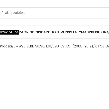
ategorijos
PAGRINDINIS
PARDUOTUVĖ
PRISTATYMAS
PREKIŲ GRĄ
Pradžia
BMW
3 SERIJA
E90, E91
E90, E91 LCI (2008-2012)
KITOS D