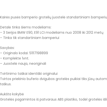
Kairės pusės bamperio grotelių juostelė standartiniam bamperiu
Detalė tinka šiems modeliams:
– 3 Serijos BMW E90, E91 LCI modeliams nuo 2008 iki 2012 metų
– Tinka tik standartiniam bamperiui
Savybės:
– Originalo kodai: 51117198899
– Komplekte 1vnt.
– Juostelė nauja, neoriginali
Tvirtinimo taškai identiški originalui
Tvirtos priekinio buferio dvigubos grotelės puikiai tiks jūsų automo
taškus.
Aukšta kokybė
Grotelės pagamintos iš patvaraus ABS plastiko, todėl grotelės išl