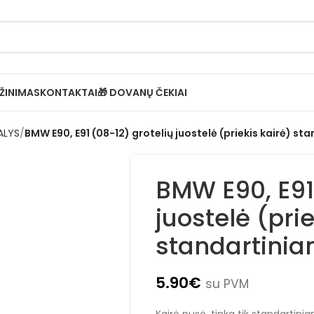
ŽINIMAS
KONTAKTAI
🎁 DOVANŲ ČEKIAI
ALYS
BMW E90, E91 (08-12) grotelių juostelė (priekis kairė) s
BMW E90, E91
juostelė (prie
standartini
5.90
€
su PVM