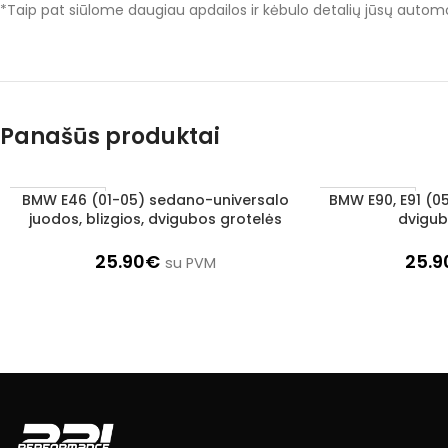
*Taip pat siūlome daugiau apdailos ir kėbulo detalių jūsų automobi
Panašūs produktai
BMW E46 (01-05) sedano-universalo
BMW E90, E91 (05
Į KREPŠELĮ
Į KREPŠELĮ
1–3 d. d.
1–3 d. d.
juodos, blizgios, dvigubos grotelės
dvigub
25.90
€
25.9
su PVM