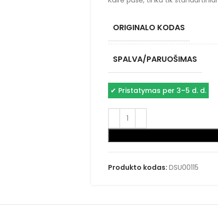
Kairė pusė, tinka tik standartin
ORIGINALO KODAS
SPALVA/PARUOŠIMAS
✔
Pristatymas per 3–5 d. d.
Produkto kodas:
DSU00115