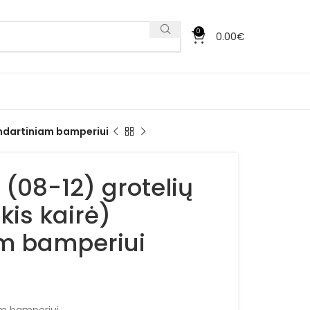
0
0.00
€
tandartiniam bamperiui
 (08-12) grotelių
kis kairė)
am bamperiui