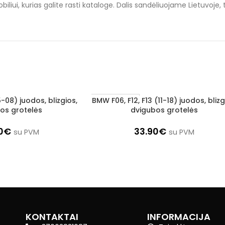
liui, kurias galite rasti kataloge. Dalis sandėliuojame Lietuvoje,
-08) juodos, blizgios,
BMW F06, F12, F13 (11-18) juodos, blizg
Į KREPŠELĮ
1–3 d. d.
os grotelės
dvigubos grotelės
0
€
33.90
€
su PVM
su PVM
KONTAKTAI
INFORMACIJA