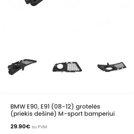
BMW E90, E91 (08-12) grotelės
(priekis dešinė) M-sport bamperiui
29.90
€
su PVM