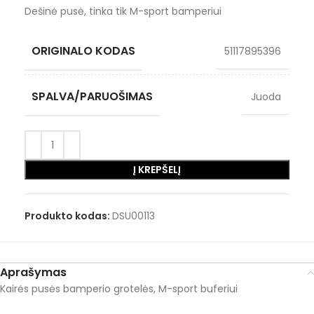
Dešinė pusė, tinka tik M-sport bamperiui
ORIGINALO KODAS
51117895396
SPALVA/PARUOŠIMAS
Juoda
Į KREPŠELĮ
Produkto kodas:
DSU00113
Aprašymas
Kairės pusės bamperio grotelės, M-sport buferiui