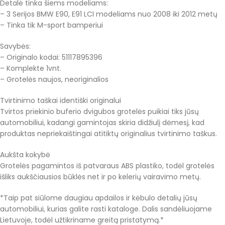
Detalė tinka šiems modeliams:
– 3 Serijos BMW E90, E91 LCI modeliams nuo 2008 iki 2012 metų
– Tinka tik M-sport bamperiui
Savybės:
– Originalo kodai: 51117895396
– Komplekte 1vnt.
– Grotelės naujos, neoriginalios
Tvirtinimo taškai identiški originalui
Tvirtos priekinio buferio dvigubos grotelės puikiai tiks jūsų
automobiliui, kadangi gamintojas skiria didžiulį dėmesį, kad
produktas nepriekaištingai atitiktų originalius tvirtinimo taškus.
Aukšta kokybė
Grotelės pagamintos iš patvaraus ABS plastiko, todėl grotelės
išliks aukščiausios būklės net ir po kelerių vairavimo metų.
*Taip pat siūlome daugiau apdailos ir kėbulo detalių jūsų
automobiliui, kurias galite rasti kataloge. Dalis sandėliuojame
Lietuvoje, todėl užtikriname greitą pristatymą.*