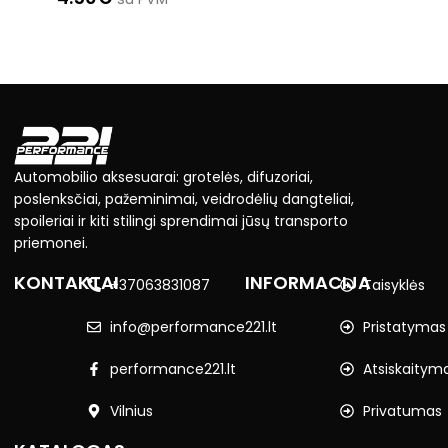
Automobilio aksesuarai: grotelės, difuzoriai,
poslenksčiai, pažeminimai, veidrodėlių dangteliai,
spoileriai ir kiti stilingi sprendimai jūsų transporto
priemonei.
KONTAKTAI
INFORMACIJA
+37063831087
Taisyklės
info@performance221.lt
Pristatymas
performance221.lt
Atsiskaitym
Vilnius
Privatumas