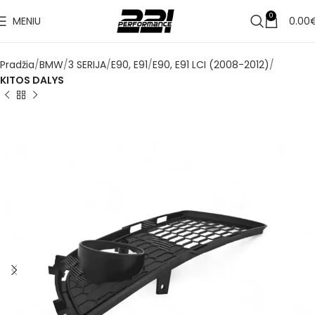
✔
0
MENIU
0.00
Pristatymas per 3–5 d. d.
Pradžia
BMW
3 SERIJA
E90, E91
E90, E91 LCI (2008-2012)
KITOS DALYS