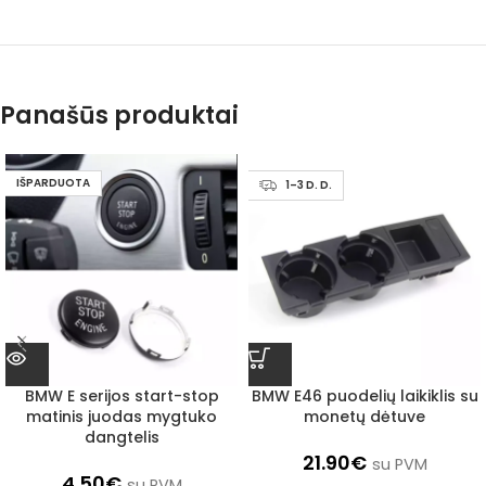
Panašūs produktai
IŠPARDUOTA
1–3 D. D.
BMW E serijos start-stop
BMW E46 puodelių laikiklis su
matinis juodas mygtuko
monetų dėtuve
dangtelis
21.90
€
su PVM
4.50
€
su PVM