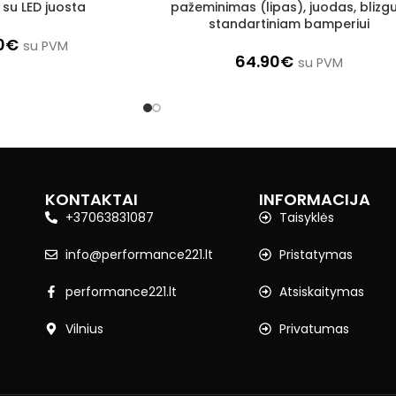
 su LED juosta
pažeminimas (lipas), juodas, blizgu
standartiniam bamperiui
0
€
su PVM
64.90
€
su PVM
KONTAKTAI
INFORMACIJA
+37063831087
Taisyklės
info@performance221.lt
Pristatymas
performance221.lt
Atsiskaitymas
Vilnius
Privatumas