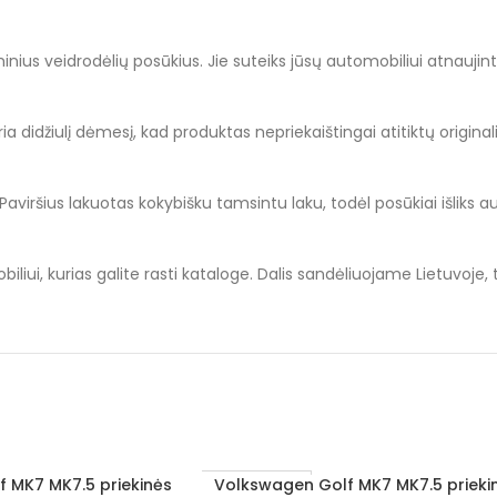
s veidrodėlių posūkius. Jie suteiks jūsų automobiliui atnaujinto 
ia didžiulį dėmesį, kad produktas nepriekaištingai atitiktų original
aviršius lakuotas kokybišku tamsintu laku, todėl posūkiai išliks a
liui, kurias galite rasti kataloge. Dalis sandėliuojame Lietuvoje,
 MK7 MK7.5 priekinės
Volkswagen Golf MK7 MK7.5 priekin
Į KREPŠELĮ
1–3 D. D.