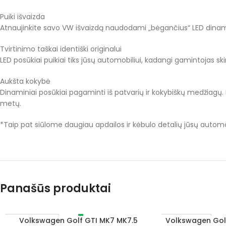
Puiki išvaizda
Atnaujinkite savo VW išvaizdą naudodami „bėgančius“ LED dinaminiu
Tvirtinimo taškai identiški originalui
LED posūkiai puikiai tiks jūsų automobiliui, kadangi gamintojas skir
Aukšta kokybė
Dinaminiai posūkiai pagaminti iš patvarių ir kokybiškų medžiagų. P
metų.
*Taip pat siūlome daugiau apdailos ir kėbulo detalių jūsų automobi
Panašūs produktai
Volkswagen Golf GTI MK7 MK7.5
Volkswagen Golf
DAUGIAU
Į KREPŠELĮ
IŠPARDUOTA
1–3 D. D.