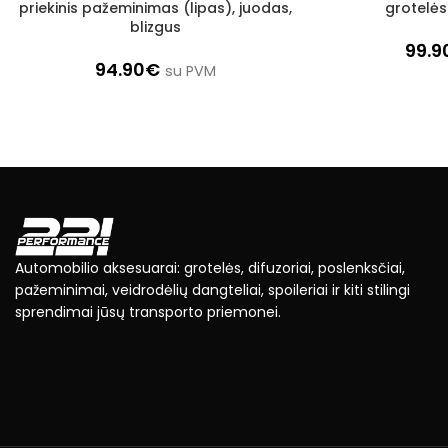
priekinis pažeminimas (lipas), juodas,
grotelės
blizgus
99.9
94.90
€
su PVM
Automobilio aksesuarai: grotelės, difuzoriai, poslenksčiai,
pažeminimai, veidrodėlių dangteliai, spoileriai ir kiti stilingi
sprendimai jūsų transporto priemonei.