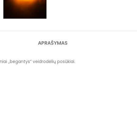
APRAŠYMAS
iai „begantys“ veidrodėlių posūkiai.