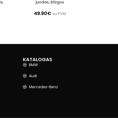
s,
juodas, blizgus
49.90
€
su PVM
KATALOGAS
BMW
Audi
Mercedes-Benz