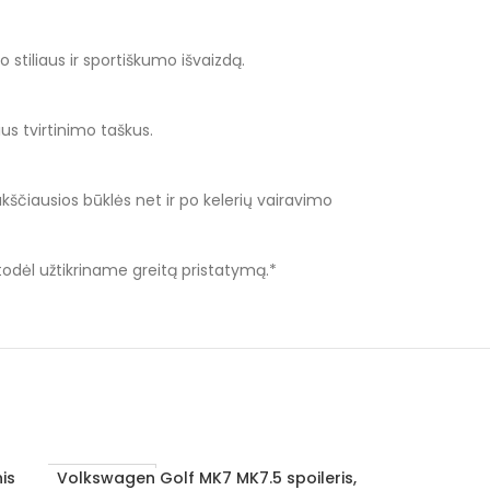
stiliaus ir sportiškumo išvaizdą.
ius tvirtinimo taškus.
ukščiausios būklės net ir po kelerių vairavimo
 todėl užtikriname greitą pristatymą.*
is
Volkswagen Golf MK7 MK7.5 spoileris,
Volkswagen 
Į KREPŠELĮ
Į KREPŠELĮ
1–3 D. D.
1–3 D. D.