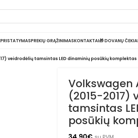
Ė
PRISTATYMAS
PREKIŲ GRĄŽINIMAS
KONTAKTAI
🎁 DOVANŲ ČEKIA
7) veidrodėlių tamsintas LED dinaminių posūkių komplektas
Volkswagen 
(2015-2017) 
tamsintas LE
posūkių kom
34.90
€
su PVM