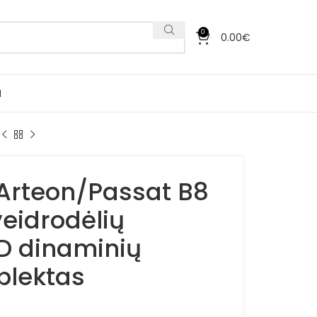
0
0.00
€
I
Arteon/Passat B8
veidrodėlių
D dinaminių
plektas