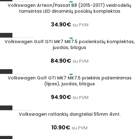
Volkswagen Arteon/Passat B8 (2015-2017) veidrodėlių
IŠPARDUOTA
tamsintas LED dinaminių posūkių komplektas
34.90
€
su PVM
Volkswagen Golf GTI MK7 MK7.5 poslenksčių komplektas,
IŠPARDUOTA
juodas, blizgus
84.90
€
su PVM
Volkswagen Golf GTI MK7 MK7.5 priekinis pažeminimas
IŠPARDUOTA
(lipas), juodas, blizgus
94.90
€
su PVM
Volkswagen ratlankių dangteliai 55mm 4vnt.
1–3 D. D.
10.90
€
su PVM