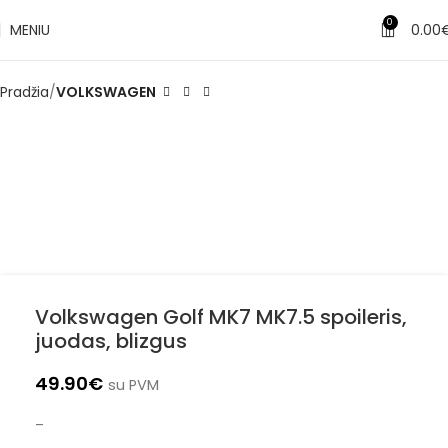
✔
Pristatymas per 1–3 d. d.
0
MENIU
0.00
Pradžia
VOLKSWAGEN
Volkswagen Golf MK7 MK7.5 spoileris,
juodas, blizgus
49.90
€
su PVM
–