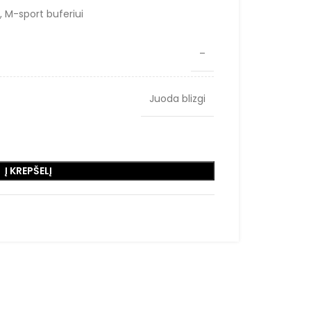
, M-sport buferiui
–
Juoda blizgi
Į KREPŠELĮ