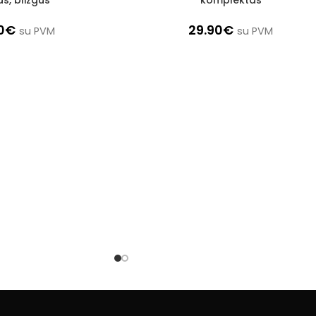
0
€
29.90
€
su PVM
su PVM