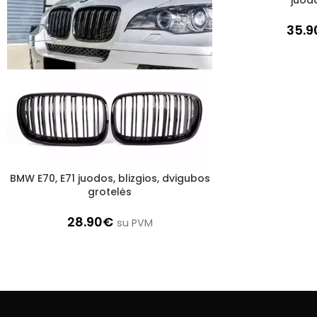
35.9
BMW E70, E71 juodos, blizgios, dvigubos
Į KREPŠELĮ
grotelės
28.90
€
su PVM