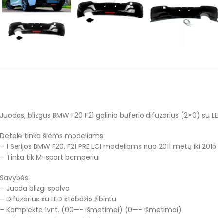
Juodas, blizgus BMW F20 F21 galinio buferio difuzorius (2×0) su L
Detalė tinka šiems modeliams:
– 1 Serijos BMW F20, F21 PRE LCI modeliams nuo 2011 metų iki 201
– Tinka tik M-sport bamperiui
Savybės:
– Juoda blizgi spalva
– Difuzorius su LED stabdžio žibintu
– Komplekte 1vnt. (00—- išmetimai) (0—- išmetimai)