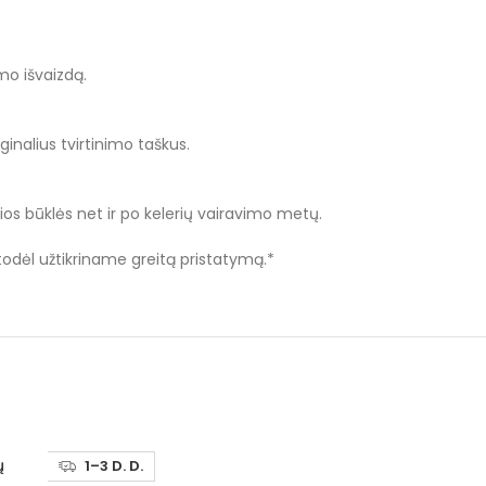
mo išvaizdą.
ginalius tvirtinimo taškus.
sios būklės net ir po kelerių vairavimo metų.
 todėl užtikriname greitą pristatymą.*
ų
BMW F06, F12,
Į KREPŠELĮ
1–3 D. D.
1–3 D. D.
dv