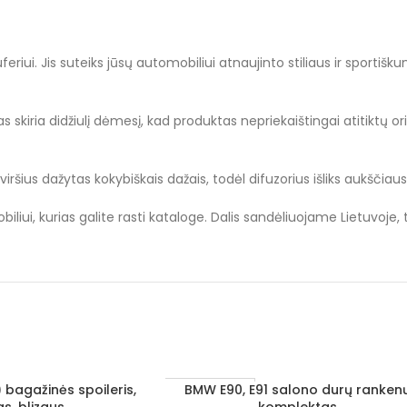
ui. Jis suteiks jūsų automobiliui atnaujinto stiliaus ir sportišku
s skiria didžiulį dėmesį, kad produktas nepriekaištingai atitiktų ori
iršius dažytas kokybiškais dažais, todėl difuzorius išliks aukščiau
liui, kurias galite rasti kataloge. Dalis sandėliuojame Lietuvoje,
 bagažinės spoileris,
BMW E90, E91 salono durų ranken
Į KREPŠELĮ
1–3 D. D.
s, blizgus
komplektas