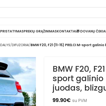
✔
Pristatymas per 1–3 d. d.
Ė
PRISTATYMAS
PREKIŲ GRĄŽINIMAS
KONTAKTAI
🎁 DOVANŲ ČEKIA
 DALYS
DIFUZORIAI
BMW F20, F21 (11-15) PRELCI M-sport galinio 
BMW F20, F21
sport galinio
juodas, blizg
99.90
€
su PVM