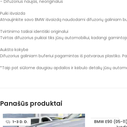
– Difuzorius naujas, neoriginalus
Puiki išvaizda
Atnaujinkite savo BMW išvaizdą naudodami difuzorių galiniam buferi
Tvirtinimo taškai identiški originalui
Tvirtas difuzorius puikiai tiks jūsų automobiliui, kadangi gamintoja
Aukšta kokybė
Difuzorius galiniam buferiui pagamintas iš patvaraus plastiko. Pav
*Taip pat siūlome daugiau apdailos ir kėbulo detalių jūsų automobi
Panašūs produktai
BMW E90 (05-11)
Į KREPŠELĮ
1–3 D. D.
1–3 D. D.
juoda