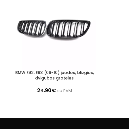
BMW E92, E93 (06-10) juodos, blizgios,
Į KREPŠELĮ
dvigubos grotelės
24.90
€
su PVM