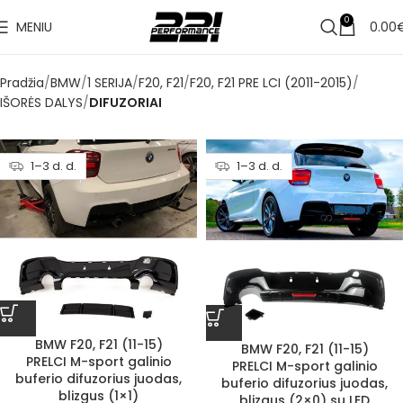
0
MENIU
0.00
Pradžia
BMW
1 SERIJA
F20, F21
F20, F21 PRE LCI (2011-2015)
IŠORĖS DALYS
DIFUZORIAI
1–3 d. d.
1–3 d. d.
BMW F20, F21 (11-15)
BMW F20, F21 (11-15)
PRELCI M-sport galinio
PRELCI M-sport galinio
buferio difuzorius juodas,
buferio difuzorius juodas,
blizgus (1×1)
blizgus (2×0) su LED