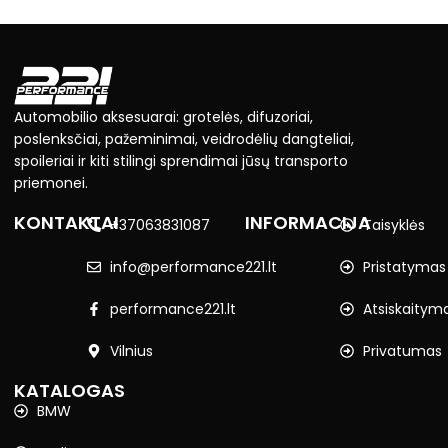
Automobilio aksesuarai: grotelės, difuzoriai,
poslenksčiai, pažeminimai, veidrodėlių dangteliai,
spoileriai ir kiti stilingi sprendimai jūsų transporto
priemonei.
KONTAKTAI
INFORMACIJA
+37063831087
Taisyklės
info@performance221.lt
Pristatymas
performance221.lt
Atsiskaitym
Vilnius
Privatumas
KATALOGAS
BMW