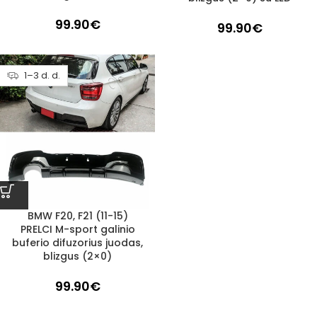
99.90
€
99.90
€
1–3 d. d.
BMW F20, F21 (11-15)
PRELCI M-sport galinio
buferio difuzorius juodas,
blizgus (2×0)
99.90
€