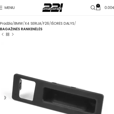
✔
0
MENIU
0.00
Pristatymas per 1–3 d. d.
Pradžia
BMW
X4 SERIJA
F26
IŠORĖS DALYS
BAGAŽINĖS RANKENĖLĖS