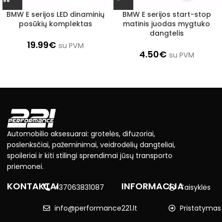
BMW E serijos LED dinaminių
BMW E serijos start-stop
posūkių komplektas
matinis juodas mygtuko
dangtelis
19.99
€
su PVM
4.50
€
su PVM
Automobilio aksesuarai: grotelės, difuzoriai,
poslenksčiai, pažeminimai, veidrodėlių dangteliai,
spoileriai ir kiti stilingi sprendimai jūsų transporto
priemonei.
KONTAKTAI
INFORMACIJA
+37063831087
Taisyklės
info@performance221.lt
Pristatymas