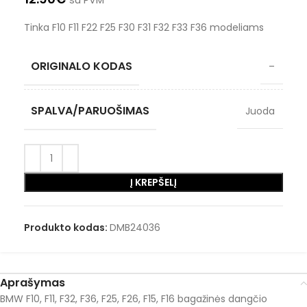
su PVM
Tinka F10 F11 F22 F25 F30 F31 F32 F33 F36 modeliams
ORIGINALO KODAS
–
SPALVA/PARUOŠIMAS
Juoda
Į KREPŠELĮ
Produkto kodas:
DMB24036
Aprašymas
BMW F10, F11, F32, F36, F25, F26, F15, F16 bagažinės dangčio