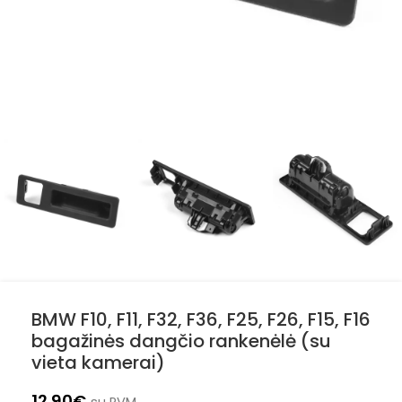
BMW F10, F11, F32, F36, F25, F26, F15, F16
bagažinės dangčio rankenėlė (su
vieta kamerai)
12.90
€