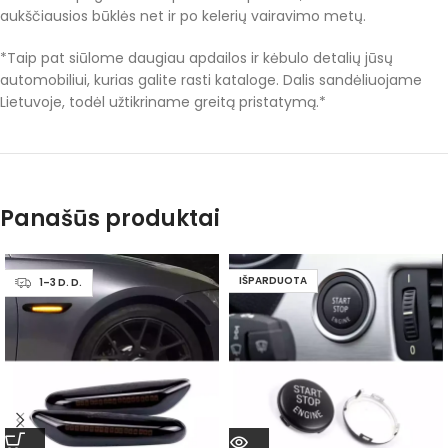
aukščiausios būklės net ir po kelerių vairavimo metų.
*Taip pat siūlome daugiau apdailos ir kėbulo detalių jūsų
automobiliui, kurias galite rasti kataloge. Dalis sandėliuojame
Lietuvoje, todėl užtikriname greitą pristatymą.*
Panašūs produktai
IŠPARDUOTA
1–3 D. D.