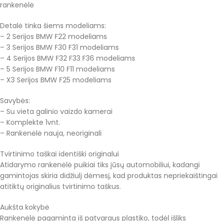
rankenėlė
Detalė tinka šiems modeliams:
– 2 Serijos BMW F22 modeliams
– 3 Serijos BMW F30 F31 modeliams
– 4 Serijos BMW F32 F33 F36 modeliams
– 5 Serijos BMW F10 F11 modeliams
– X3 Serijos BMW F25 modeliams
Savybės:
– Su vieta galinio vaizdo kamerai
– Komplekte 1vnt.
– Rankenėlė nauja, neoriginali
Tvirtinimo taškai identiški originalui
Atidarymo rankenėlė puikiai tiks jūsų automobiliui, kadangi
gamintojas skiria didžiulį dėmesį, kad produktas nepriekaištingai
atitiktų originalius tvirtinimo taškus.
Aukšta kokybė
Rankenėlė pagaminta iš patvaraus plastiko, todėl išliks