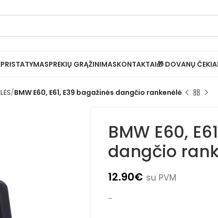
Ė
PRISTATYMAS
PREKIŲ GRĄŽINIMAS
KONTAKTAI
🎁 DOVANŲ ČEKIA
LĖS
BMW E60, E61, E39 bagažinės dangčio rankenėlė
BMW E60, E61
dangčio ran
12.90
€
su PVM
–