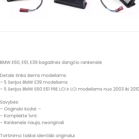
BMW E60, E61, E39 bagažinės dangčio rankenėlė
Detalė tinka šiems modeliams:
– 5 Serijos BMW E39 modeliams
– 5 Serijos BMW E60 E61 PRE LCI ir LCI modeliams nuo 2003 iki 20
Savybės:
– Originalo kodai: –
– Komplekte 1vnt.
– Rankenėlė nauja, neoriginali
Tvirtinimo taškai identiški originalui