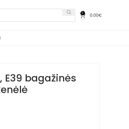
0
0.00
€
I
, E39 bagažinės
kenėlė