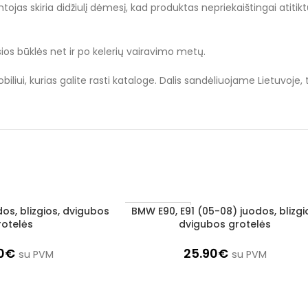
jas skiria didžiulį dėmesį, kad produktas nepriekaištingai atitiktų
ios būklės net ir po kelerių vairavimo metų.
liui, kurias galite rasti kataloge. Dalis sandėliuojame Lietuvoje,
os, blizgios, dvigubos
BMW E90, E91 (05-08) juodos, blizgi
Į KREPŠELĮ
1–3 d. d.
rotelės
dvigubos grotelės
0
€
25.90
€
su PVM
su PVM