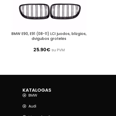
BMW E90, E91 (08-11) LCI juodos, blizgios,
Į KREPŠELĮ
dvigubos grotelės
25.90
€
su PVM
KATALOGAS
BMW
Audi