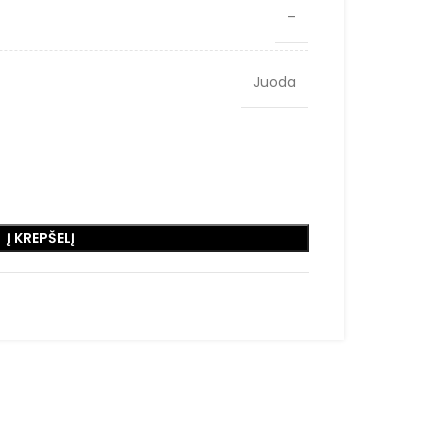
–
Juoda
Į KREPŠELĮ