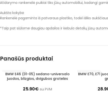
Atidarymo rankenėlė puikiai tiks jūsų automobiliui, kadangi gaminto
Aukšta kokybė
Rankenėlė pagaminta iš patvaraus plastiko, todėl išliks aukščiaus
*Taip pat siūlome daugiau apdailos ir kėbulo detalių jūsų automobi
Panašūs produktai
BMW E46 (01-05) sedano-universalo
BMW E70, E71 juod
Į KREPŠELĮ
Į KREPŠELĮ
1–3 d. d.
1–3 d. d.
juodos, blizgios, dvigubos grotelės
g
25.90
€
28.9
su PVM