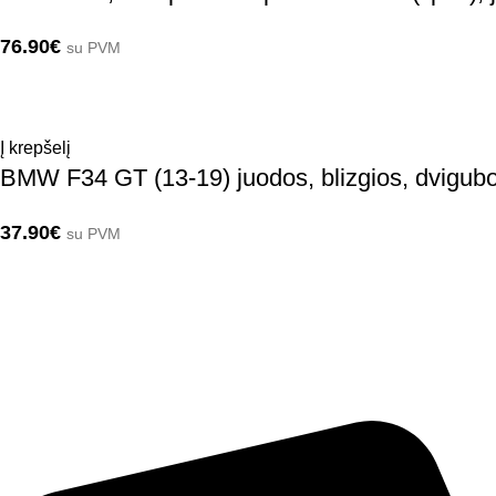
76.90
€
su PVM
Į krepšelį
BMW F34 GT (13-19) juodos, blizgios, dvigubo
37.90
€
su PVM
Automobilio aksesuarai: grotelės, difuzoriai, poslenksčiai, pažemi
Kontaktai