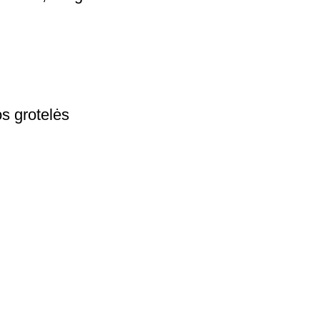
s grotelės
nimai, veidrodėlių dangteliai, spoileriai ir kiti stilingi sprendi