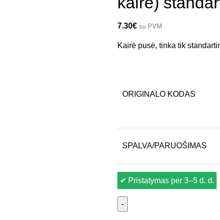
kairė) standa
7.30
€
su PVM
Kairė pusė, tinka tik standar
ORIGINALO KODAS
SPALVA/PARUOŠIMAS
✔
Pristatymas per 3–5 d. d.