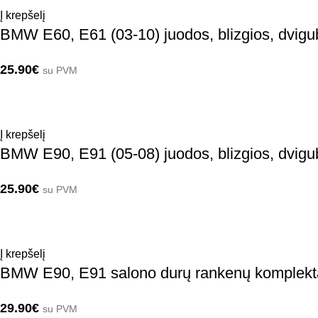
Į krepšelį
BMW E60, E61 (03-10) juodos, blizgios, dvigu
25.90
€
su PVM
Į krepšelį
BMW E90, E91 (05-08) juodos, blizgios, dvigu
25.90
€
su PVM
Į krepšelį
BMW E90, E91 salono durų rankenų komplekt
29.90
€
su PVM