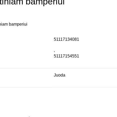
rtiniam bamperiui
tiniam bamperiui
51117134081
,
51117154551
Juoda