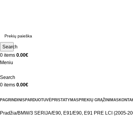
ADD ANYTHING HERE OR JUST REMOVE IT…
Search
0
items
0.00
€
Meniu
Search
0
items
0.00
€
Kategorijos
PAGRINDINIS
PARDUOTUVĖ
PRISTATYMAS
PREKIŲ GRĄŽINIMAS
KONTA
Pradžia
BMW
3 SERIJA
E90, E91
E90, E91 PRE LCI (2005-20