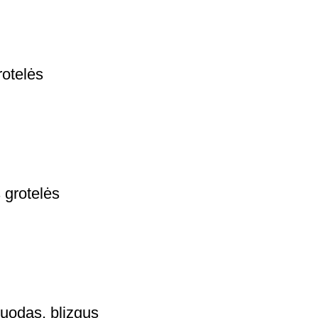
rotelės
 grotelės
uodas, blizgus