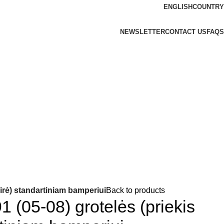
ENGLISH
COUNTRY
NEWSLETTER
CONTACT US
FAQS
irė) standartiniam bamperiui
Back to products
(05-08) grotelės (priekis