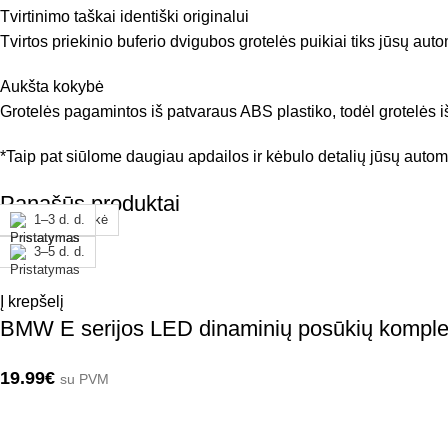
Tvirtinimo taškai identiški originalui
Tvirtos priekinio buferio dvigubos grotelės puikiai tiks jūsų auto
Aukšta kokybė
Grotelės pagamintos iš patvaraus ABS plastiko, todėl grotelės iš
*Taip pat siūlome daugiau apdailos ir kėbulo detalių jūsų automob
Panašūs produktai
Užsakoma prekė
1–3 d. d.
1–3 d. d.
1–3 d. d.
1–3 d. d.
1–3 d. d.
1–3 d. d.
1–3 d. d.
3–5 d. d.
Į krepšelį
BMW E serijos LED dinaminių posūkių komple
19.99
€
su PVM