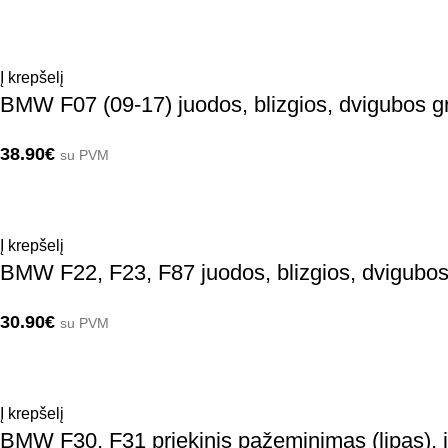
Į krepšelį
BMW F07 (09-17) juodos, blizgios, dvigubos g
38.90
€
su PVM
Į krepšelį
BMW F22, F23, F87 juodos, blizgios, dvigubos
30.90
€
su PVM
Į krepšelį
BMW F30, F31 priekinis pažeminimas (lipas), j