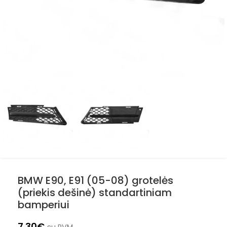
BMW E90, E91 (05-08) grotelės
(priekis dešinė) standartiniam
bamperiui
7.30
€