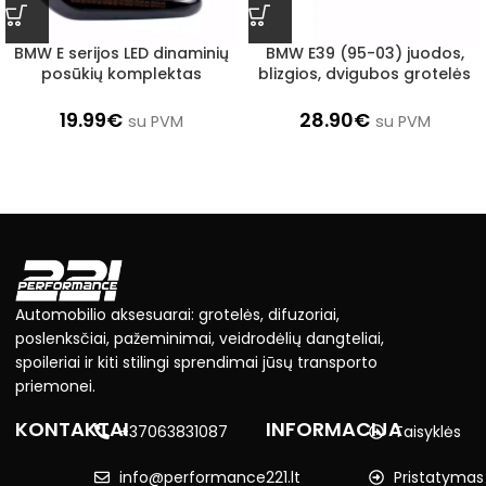
BMW E serijos LED dinaminių
BMW E39 (95-03) juodos,
posūkių komplektas
blizgios, dvigubos grotelės
19.99
€
28.90
€
su PVM
su PVM
Automobilio aksesuarai: grotelės, difuzoriai,
poslenksčiai, pažeminimai, veidrodėlių dangteliai,
spoileriai ir kiti stilingi sprendimai jūsų transporto
priemonei.
KONTAKTAI
INFORMACIJA
+37063831087
Taisyklės
info@performance221.lt
Pristatymas