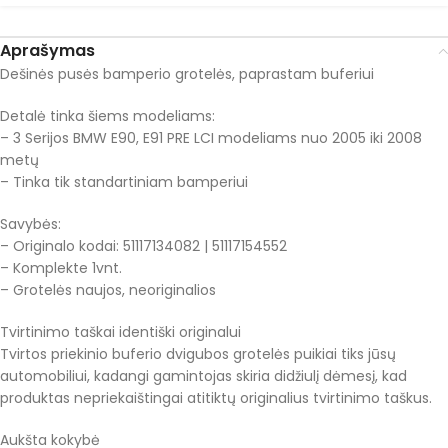
Aprašymas
Dešinės pusės bamperio grotelės, paprastam buferiui
Detalė tinka šiems modeliams:
– 3 Serijos BMW E90, E91 PRE LCI modeliams nuo 2005 iki 2008
metų
– Tinka tik standartiniam bamperiui
Savybės:
– Originalo kodai: 51117134082 | 51117154552
– Komplekte 1vnt.
– Grotelės naujos, neoriginalios
Tvirtinimo taškai identiški originalui
Tvirtos priekinio buferio dvigubos grotelės puikiai tiks jūsų
automobiliui, kadangi gamintojas skiria didžiulį dėmesį, kad
produktas nepriekaištingai atitiktų originalius tvirtinimo taškus.
Aukšta kokybė