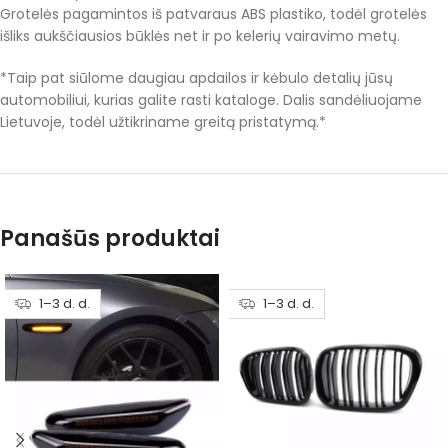
Grotelės pagamintos iš patvaraus ABS plastiko, todėl grotelės
išliks aukščiausios būklės net ir po kelerių vairavimo metų.
*Taip pat siūlome daugiau apdailos ir kėbulo detalių jūsų
automobiliui, kurias galite rasti kataloge. Dalis sandėliuojame
Lietuvoje, todėl užtikriname greitą pristatymą.*
Panašūs produktai
1–3 d. d.
1–3 d. d.