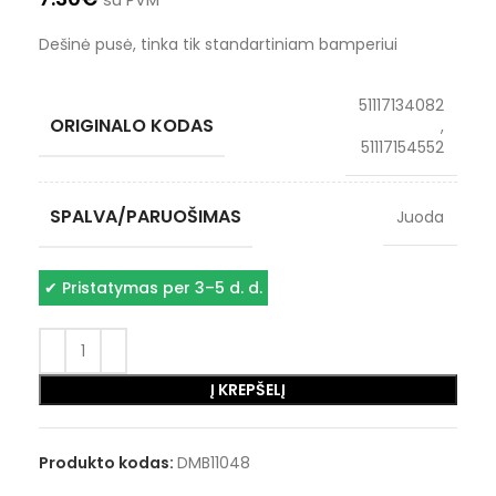
su PVM
Dešinė pusė, tinka tik standartiniam bamperiui
51117134082
ORIGINALO KODAS
,
51117154552
SPALVA/PARUOŠIMAS
Juoda
✔
Pristatymas per 3–5 d. d.
Į KREPŠELĮ
Produkto kodas:
DMB11048