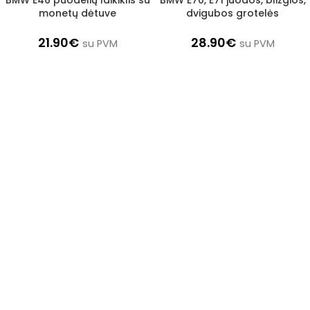
BMW E46 puodelių laikiklis su
BMW E70, E71 juodos, blizgios,
1–3 d. d.
1–3 d. d.
monetų dėtuve
dvigubos grotelės
21.90
€
28.90
€
su PVM
su PVM