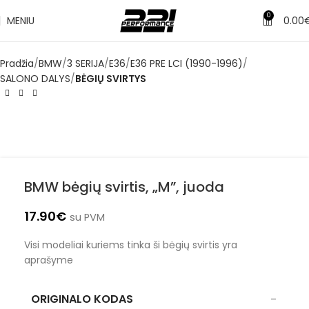
0
MENIU
0.00
Pradžia
BMW
3 SERIJA
E36
E36 PRE LCI (1990-1996)
SALONO DALYS
BĖGIŲ SVIRTYS
BMW bėgių svirtis, „M”, juoda
17.90
€
su PVM
Visi modeliai kuriems tinka ši bėgių svirtis yra
aprašyme
ORIGINALO KODAS
–