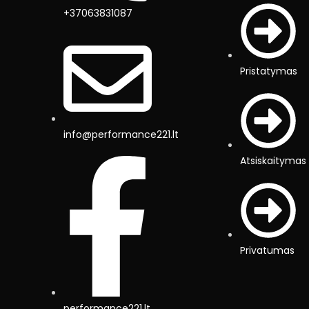
+37063831087
Pristatymas
info@performance221.lt
Atsiskaitymas
Privatumas
performance221.lt