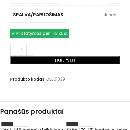
SPALVA/PARUOŠIMAS
Juoda
✔
Pristatymas per 1–3 d. d.
Į KREPŠELĮ
Produkto kodas:
DEB01039
Panašūs produktai