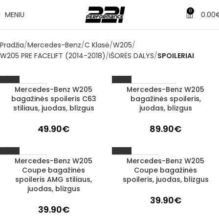
0
MENIU
0.00
Pradžia
Mercedes-Benz
C Klasė
W205
W205 PRE FACELIFT (2014-2018)
IŠORĖS DALYS
SPOILERIAI
Mercedes-Benz W205
Mercedes-Benz W205
1–3 d. d.
Užsakoma prekė
bagažinės spoileris C63
bagažinės spoileris,
3–5 d. d.
stiliaus, juodas, blizgus
juodas, blizgus
49.90
€
89.90
€
Mercedes-Benz W205
Mercedes-Benz W205
1–3 d. d.
1–3 d. d.
Coupe bagažinės
Coupe bagažinės
spoileris AMG stiliaus,
spoileris, juodas, blizgus
juodas, blizgus
39.90
€
39.90
€