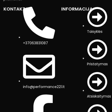
KONTAKTAI
INFORMACIJA
Taisyklės
+37063831087
Pristatymas
info@performance221.lt
Atsiskaitymas