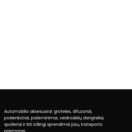
Automobilio aksesuarai: grotelės, difuzoriai,
poslenksčiai, pažeminimai, veidrodėlių dangteliai,
spoileriai ir kiti stilingi sprendimai jūsų transporto
priemonei.