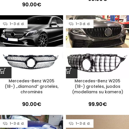
90.00
€
1–3 d. d.
1–3 d. d.
Mercedes-Benz W205
Mercedes-Benz W205
(18-) „diamond” grotelės,
(18-) grotelės, juodos
chrominės
(modeliams su kamera)
90.00
€
99.90
€
1–3 d. d.
1–3 d. d.