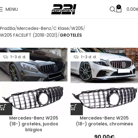
0
MENIU
0.00
Pradžia
Mercedes-Benz
C Klasė
W205
W205 FACELIFT (2018-2021)
GROTELĖS
1–3 d. d.
1–3 d. d.
Mercedes-Benz W205
Mercedes-Benz W205
(18-) grotelės, juodos
(18-) grotelės, chrominės
blizgios
90.00
€