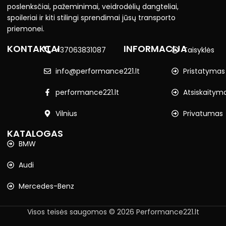
poslenksčiai, pažeminimai, veidrodėlių dangteliai,
spoileriai ir kiti stilingi sprendimai jūsų transporto
priemonei.
KONTAKTAI
INFORMACIJA
+37063831087
Taisyklės
info@performance221.lt
Pristatymas
performance221.lt
Atsiskaitym
Vilnius
Privatumas
KATALOGAS
BMW
Audi
Mercedes-Benz
Visos teisės saugomos © 2026 Performance221.lt