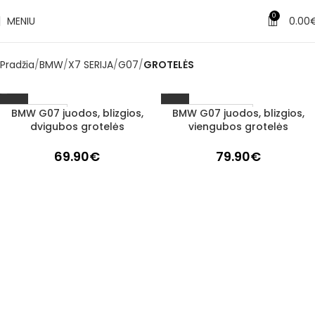
0
MENIU
0.00
Pradžia
BMW
X7 SERIJA
G07
GROTELĖS
BMW G07 juodos, blizgios,
BMW G07 juodos, blizgios,
1–3 d. d.
Užsakoma prekė
dvigubos grotelės
viengubos grotelės
3–5 d. d.
69.90
€
79.90
€