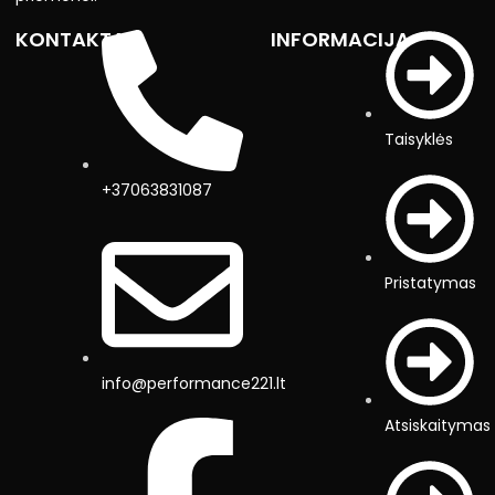
KONTAKTAI
INFORMACIJA
Taisyklės
+37063831087
Pristatymas
info@performance221.lt
Atsiskaitymas