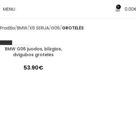
0
MENIU
0.00
Pradžia
BMW
X6 SERIJA
G06
GROTELĖS
BMW G06 juodos, blizgios,
1–3 d. d.
dvigubos grotelės
53.90
€