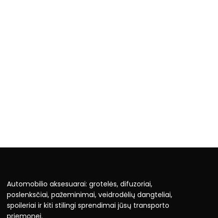
Automobilio aksesuarai: grotelės, difuzoriai,
poslenksčiai, pažeminimai, veidrodėlių dangteliai,
spoileriai ir kiti stilingi sprendimai jūsų transporto
priemonei.