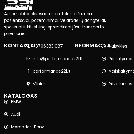
Automobilio aksesuarai: grotelės, difuzoriai,
poslenksčiai, pažeminimai, veidrodėlių dangteliai,
spoileriai ir kiti stilingi sprendimai jūsų transporto
priemonei.
KONTAKTAI
INFORMACIJA
+37063831087
Taisyklės
info@performance221.lt
Pristatymas
performance221.lt
Atsiskaitym
Vilnius
Privatumas
KATALOGAS
BMW
Audi
Mercedes-Benz