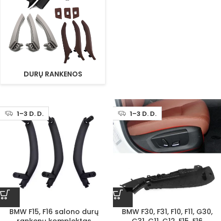
DURŲ RANKENOS
1–3 D. D.
1–3 D. D.
BMW F15, F16 salono durų
BMW F30, F31, F10, F11, G30,