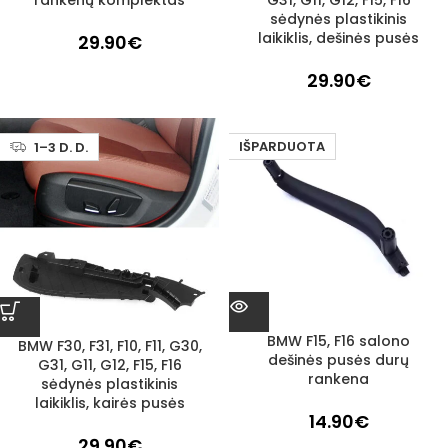
rankenų komplektas
G31, G11, G12, F15, F16
sėdynės plastikinis
laikiklis, dešinės pusės
29.90
€
29.90
€
IŠPARDUOTA
1–3 D. D.
BMW F15, F16 salono
BMW F30, F31, F10, F11, G30,
dešinės pusės durų
G31, G11, G12, F15, F16
rankena
sėdynės plastikinis
laikiklis, kairės pusės
14.90
€
29.90
€