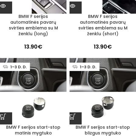
BMW F serijos
BMW F serijos
automatinės pavarų
automatinės pavarų
svirties emblema su M
svirties emblema su M
ženklu (long)
ženklu (short)
13.90
€
13.90
€
1–3 D. D.
1–3 D. D.
BMW F serijos start-stop
BMW F serijos start-stop
matinis mygtuko
blizgus mygtuko