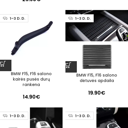
1–3 D. D.
1–3 D. D.
BMW F15, F16 salono
BMW F15, F16 salono
kairės pusės durų
dėtuvės apdaila
rankena
19.90
€
14.90
€
1–3 D. D.
1–3 D. D.