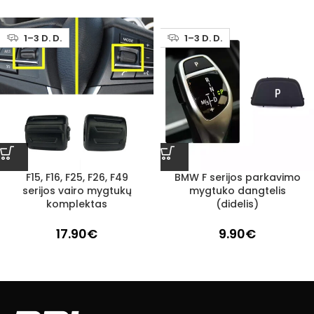
1–3 D. D.
1–3 D. D.
F15, F16, F25, F26, F49
BMW F serijos parkavimo
serijos vairo mygtukų
mygtuko dangtelis
komplektas
(didelis)
17.90
€
9.90
€