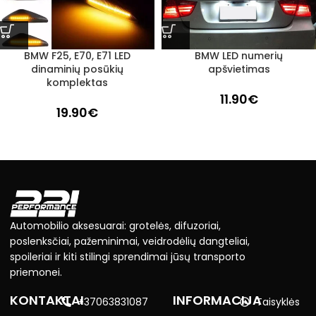
BMW F25, E70, E71 LED
BMW LED numerių
dinaminių posūkių
apšvietimas
komplektas
11.90
€
19.90
€
Automobilio aksesuarai: grotelės, difuzoriai,
poslenksčiai, pažeminimai, veidrodėlių dangteliai,
spoileriai ir kiti stilingi sprendimai jūsų transporto
priemonei.
KONTAKTAI
INFORMACIJA
+37063831087
Taisyklės