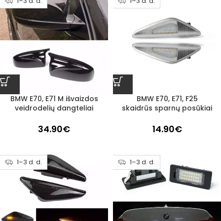
1–3 d. d.
1–3 d. d.
BMW E70, E71 M išvaizdos
BMW E70, E71, F25
veidrodelių dangteliai
skaidrūs sparnų posūkiai
34.90
€
14.90
€
1–3 d. d.
1–3 d. d.