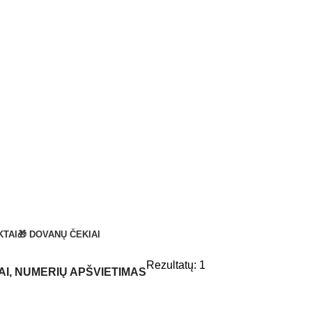
KTAI
🎁 DOVANŲ ČEKIAI
Rezultatų: 1
AI, NUMERIŲ APŠVIETIMAS