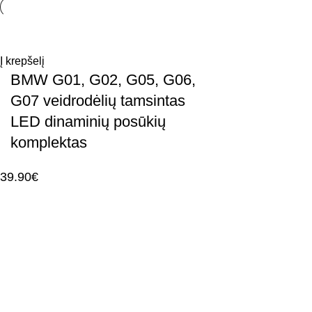
Į krepšelį
BMW G01, G02, G05, G06,
G07 veidrodėlių tamsintas
LED dinaminių posūkių
komplektas
39.90
€