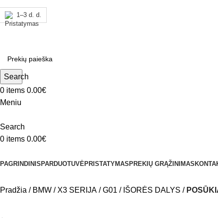
1–3 d. d.
ADD ANYTHING HERE OR JUST REMOVE IT…
Search
0
items
0.00
€
Meniu
Search
0
items
0.00
€
Kategorijos
PAGRINDINIS
PARDUOTUVĖ
PRISTATYMAS
PREKIŲ GRĄŽINIMAS
KONTA
Pradžia
BMW
X3 SERIJA
G01
IŠORĖS DALYS
POSŪKI