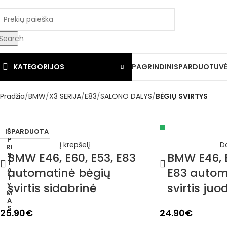
Search
KATEGORIJOS
PAGRINDINIS
PARDUOTUV
Pradžia
BMW
X3 SERIJA
E83
SALONO DALYS
BĖGIŲ SVIRTYS
IŠPARDUOTA
1–3 D. D.
Į krepšelį
D
BMW E46, E60, E53, E83
BMW E46, E
automatinė bėgių
E83 autom
svirtis sidabrinė
svirtis juo
25.90
€
24.90
€