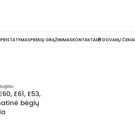
Ė
PRISTATYMAS
PREKIŲ GRĄŽINIMAS
KONTAKTAI
🎁 DOVANŲ ČEKIA
augiau
60, E61, E53,
atinė bėgių
da