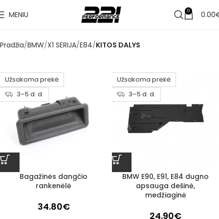
0
MENIU
0.00
Pradžia
BMW
X1 SERIJA
E84
KITOS DALYS
Užsakoma prekė
Užsakoma prekė
3–5 d. d.
3–5 d. d.
Bagažinės dangčio
BMW E90, E91, E84 dugno
rankenėlė
apsauga dešinė,
medžiaginė
34.80
€
24.90
€