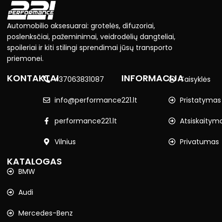
Automobilio aksesuarai: grotelės, difuzoriai,
poslenksčiai, pažeminimai, veidrodėlių dangteliai,
spoileriai ir kiti stilingi sprendimai jūsų transporto
priemonei.
KONTAKTAI
INFORMACIJA
+37063831087
Taisyklės
info@performance221.lt
Pristatymas
performance221.lt
Atsiskaitym
Vilnius
Privatumas
KATALOGAS
BMW
Audi
Mercedes-Benz