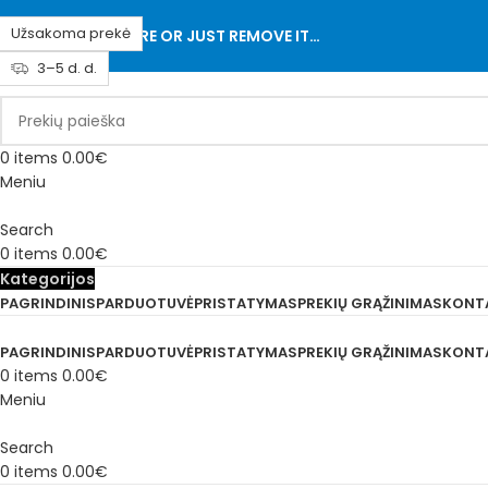
Užsakoma prekė
ADD ANYTHING HERE OR JUST REMOVE IT…
3–5 d. d.
0
items
0.00
€
Meniu
Search
0
items
0.00
€
Kategorijos
PAGRINDINIS
PARDUOTUVĖ
PRISTATYMAS
PREKIŲ GRĄŽINIMAS
KONT
PAGRINDINIS
PARDUOTUVĖ
PRISTATYMAS
PREKIŲ GRĄŽINIMAS
KONT
0
items
0.00
€
Meniu
Search
0
items
0.00
€