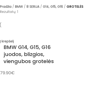
Pradžia
BMW
8 SERIJA
G14, G15, G16
GROTELĖS
Rezultatų: 1
Į krepšelį
BMW G14, G15, G16
juodos, blizgios,
viengubos grotelės
79.90
€