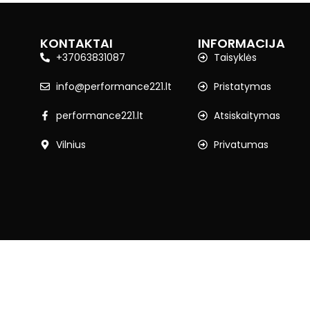
KONTAKTAI
INFORMACIJA
+37063831087
Taisyklės
info@performance221.lt
Pristatymas
performance221.lt
Atsiskaitymas
Vilnius
Privatumas