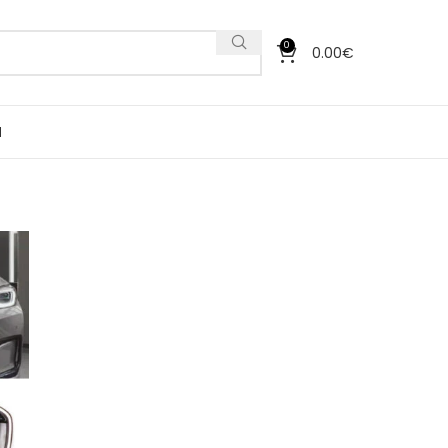
0
0.00
€
I