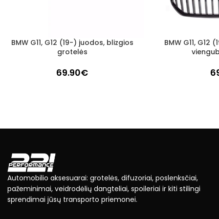
BMW G11, G12 (19-) juodos, blizgios
BMW G11, G12 (1
Į KREPŠELĮ
Į KREPŠELĮ
grotelės
viengub
69.90
€
6
Automobilio aksesuarai: grotelės, difuzoriai, poslenksčiai,
pažeminimai, veidrodėlių dangteliai, spoileriai ir kiti stilingi
sprendimai jūsų transporto priemonei.