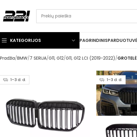
KATEGORIJOS
PAGRINDINIS
PARDUOTUV
Pradžia
BMW
7 SERIJA
G11, G12
G11, G12 LCI (2019-2022)
GROTELĖ
1–3 d. d.
1–3 d. d.