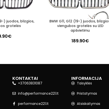
9-) juodos, blizgios,
BMW G11, G12 (19-) juodos, blizgio
Į KREPŠELĮ
os grotelės
viengubos grotelės su LED
apšvietimu
9.90
€
189.90
€
KONTAKTAI
INFORMACIJA
+37063831087
Taisyklės
info@performance221.lt
Pristatymas
performance221.lt
Atsiskaitymas