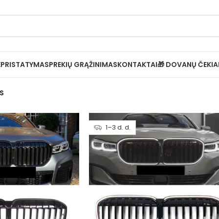
Ė
PRISTATYMAS
PREKIŲ GRĄŽINIMAS
KONTAKTAI
🎁 DOVANŲ ČEKIA
S
1–3 d. d.