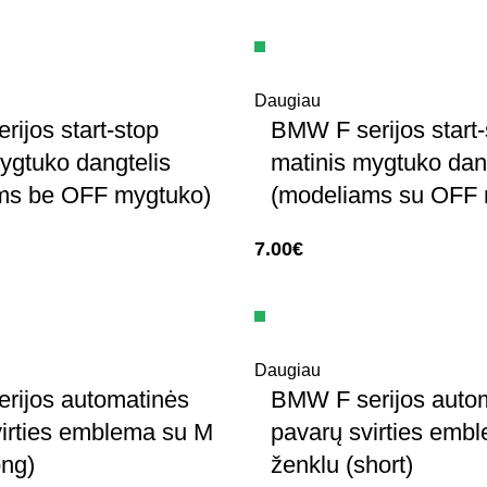
Daugiau
ijos start-stop
BMW F serijos start-
ygtuko dangtelis
matinis mygtuko dan
ms be OFF mygtuko)
(modeliams su OFF 
7.00
€
Daugiau
rijos automatinės
BMW F serijos auto
virties emblema su M
pavarų svirties emb
ong)
ženklu (short)