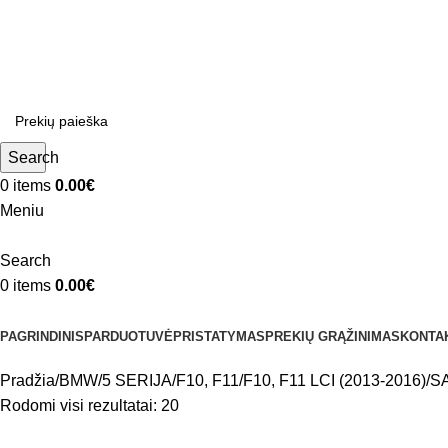
ADD ANYTHING HERE OR JUST REMOVE IT…
Search
0
items
0.00
€
Meniu
Search
0
items
0.00
€
Kategorijos
PAGRINDINIS
PARDUOTUVĖ
PRISTATYMAS
PREKIŲ GRĄŽINIMAS
KONTA
Pradžia
BMW
5 SERIJA
F10, F11
F10, F11 LCI (2013-2016)
S
Rodomi visi rezultatai: 20