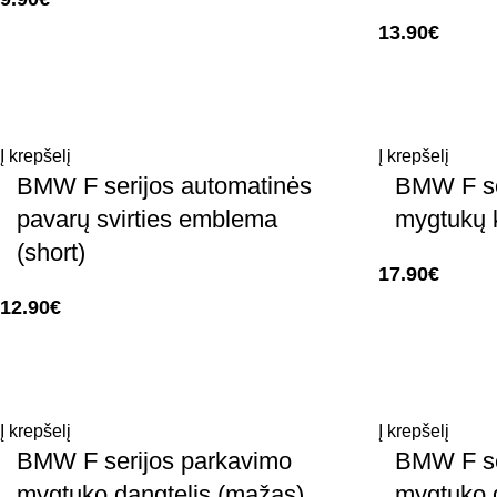
13.90
€
Į krepšelį
Į krepšelį
BMW F serijos automatinės
BMW F se
pavarų svirties emblema
mygtukų 
(short)
17.90
€
12.90
€
Į krepšelį
Į krepšelį
BMW F serijos parkavimo
BMW F se
mygtuko dangtelis (mažas)
mygtuko 