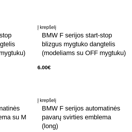
Į krepšelį
stop
BMW F serijos start-stop
gtelis
blizgus mygtuko dangtelis
mygtuku)
(modeliams su OFF mygtuku)
6.00
€
Į krepšelį
matinės
BMW F serijos automatinės
lema su M
pavarų svirties emblema
(long)