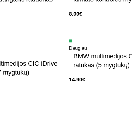
8.00
€
Daugiau
BMW multimedijos C
imedijos CIC iDrive
ratukas (5 mygtukų)
7 mygtukų)
14.90
€