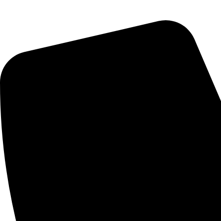
Automobilio aksesuarai: grotelės, difuzoriai, poslenksčiai, pažemi
Kontaktai