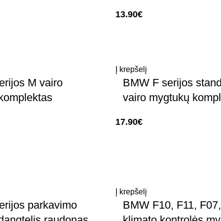
13.90
€
Į krepšelį
rijos M vairo
BMW F serijos stand
komplektas
vairo mygtukų kompl
17.90
€
Į krepšelį
rijos parkavimo
BMW F10, F11, F07,
dangtelis raudonas
klimato kontrolės my