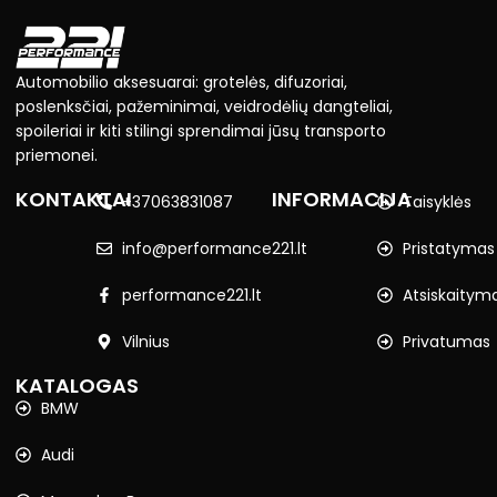
Automobilio aksesuarai: grotelės, difuzoriai,
poslenksčiai, pažeminimai, veidrodėlių dangteliai,
spoileriai ir kiti stilingi sprendimai jūsų transporto
priemonei.
KONTAKTAI
INFORMACIJA
+37063831087
Taisyklės
info@performance221.lt
Pristatymas
performance221.lt
Atsiskaitym
Vilnius
Privatumas
KATALOGAS
BMW
Audi