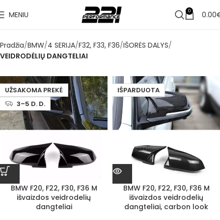
0
MENIU
0.00
Pradžia
BMW
4 SERIJA
F32, F33, F36
IŠORĖS DALYS
VEIDRODĖLIŲ DANGTELIAI
UŽSAKOMA PREKĖ
IŠPARDUOTA
3–5 D. D.
BMW F20, F22, F30, F36 M
BMW F20, F22, F30, F36 M
išvaizdos veidrodelių
išvaizdos veidrodelių
dangteliai
dangteliai, carbon look