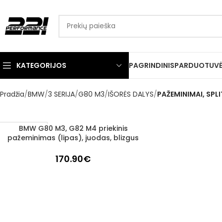
KATEGORIJOS
PAGRINDINIS
PARDUOTUV
Pradžia
BMW
3 SERIJA
G80 M3
IŠORĖS DALYS
PAŽEMINIMAI, SPLI
BMW G80 M3, G82 M4 priekinis
Į KREPŠELĮ
1–3 d. d.
pažeminimas (lipas), juodas, blizgus
170.90
€