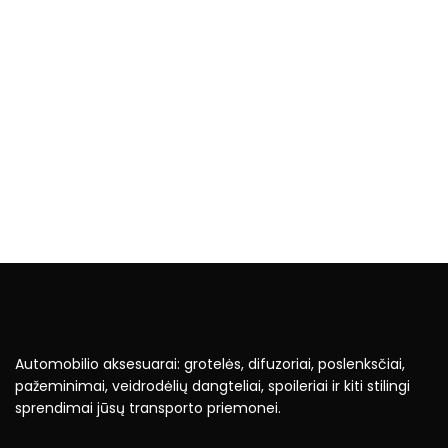
Automobilio aksesuarai: grotelės, difuzoriai, poslenksčiai,
pažeminimai, veidrodėlių dangteliai, spoileriai ir kiti stilingi
sprendimai jūsų transporto priemonei.