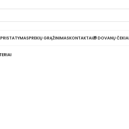
Ė
PRISTATYMAS
PREKIŲ GRĄŽINIMAS
KONTAKTAI
🎁 DOVANŲ ČEKIA
TERIAI