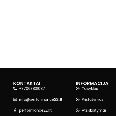
KONTAKTAI
INFORMACIJA
+37063831087
Taisyklės
info@performance221.lt
Pristatymas
performance221.lt
Atsiskaitymas