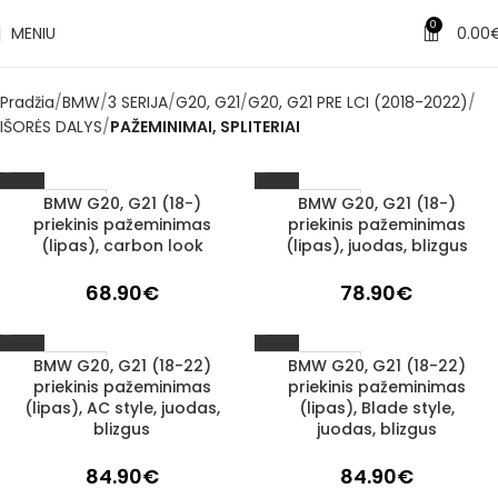
0
MENIU
0.00
Pradžia
BMW
3 SERIJA
G20, G21
G20, G21 PRE LCI (2018-2022)
IŠORĖS DALYS
PAŽEMINIMAI, SPLITERIAI
BMW G20, G21 (18-)
BMW G20, G21 (18-)
1–3 d. d.
1–3 d. d.
priekinis pažeminimas
priekinis pažeminimas
(lipas), carbon look
(lipas), juodas, blizgus
68.90
€
78.90
€
BMW G20, G21 (18-22)
BMW G20, G21 (18-22)
1–3 d. d.
1–3 d. d.
priekinis pažeminimas
priekinis pažeminimas
(lipas), AC style, juodas,
(lipas), Blade style,
blizgus
juodas, blizgus
84.90
€
84.90
€