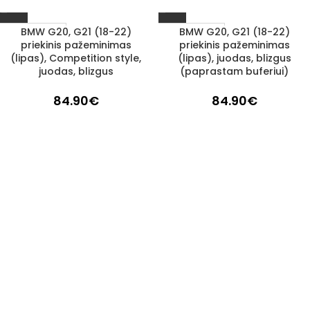
BMW G20, G21 (18-22)
BMW G20, G21 (18-22)
1–3 d. d.
1–3 d. d.
priekinis pažeminimas
priekinis pažeminimas
(lipas), Competition style,
(lipas), juodas, blizgus
juodas, blizgus
(paprastam buferiui)
84.90
€
84.90
€