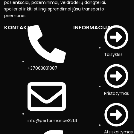
poslenksčiai, pažeminimai, veidrodėlių dangteliai,
spoileriai ir kiti stilingi sprendimai jūsų transporto
priemonei.
KONTAKTAI
INFORMACIJA
Taisyklės
+37063831087
Pristatymas
info@performance221.lt
Atsiskaitymas