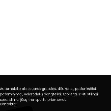
Automobilio aksesuarai: grotelės, difuzoriai, poslenksčiai,
pažeminimai, veidrodėlių dangteliai, spoileriai ir kiti stilingi
sprendimai jūsų transporto priemonei.
Kontaktai