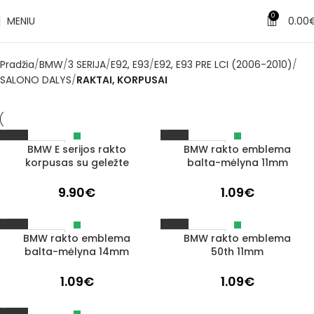
0
MENIU
0.00
Pradžia
BMW
3 SERIJA
E92, E93
E92, E93 PRE LCI (2006-2010)
SALONO DALYS
RAKTAI, KORPUSAI
BMW E serijos rakto
BMW rakto emblema
Išparduota
Išparduota
korpusas su geležte
balta-mėlyna 11mm
9.90
€
1.09
€
BMW rakto emblema
BMW rakto emblema
Išparduota
Išparduota
balta-mėlyna 14mm
50th 11mm
1.09
€
1.09
€