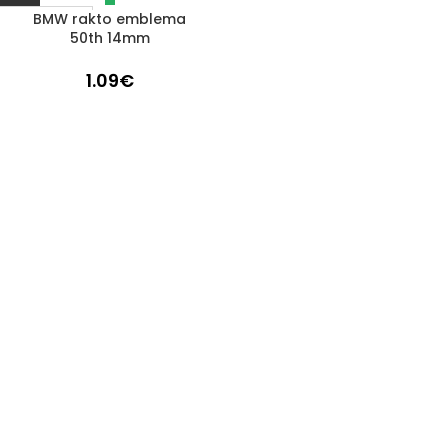
BMW rakto emblema
Išparduota
50th 14mm
1.09
€