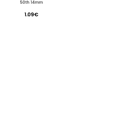
50th 14mm
1.09
€