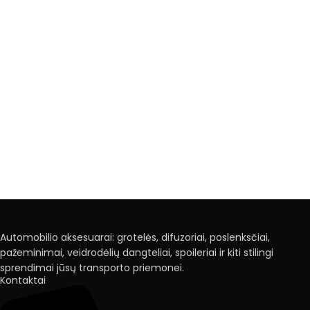
Automobilio aksesuarai: grotelės, difuzoriai, poslenksčiai,
pažeminimai, veidrodėlių dangteliai, spoileriai ir kiti stilingi
sprendimai jūsų transporto priemonei.
Kontaktai