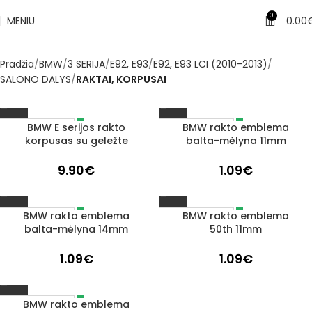
0
MENIU
0.00
Pradžia
BMW
3 SERIJA
E92, E93
E92, E93 LCI (2010-2013)
SALONO DALYS
RAKTAI, KORPUSAI
BMW E serijos rakto
BMW rakto emblema
IŠPARDUOTA
IŠPARDUOTA
korpusas su geležte
balta-mėlyna 11mm
9.90
€
1.09
€
BMW rakto emblema
BMW rakto emblema
IŠPARDUOTA
IŠPARDUOTA
balta-mėlyna 14mm
50th 11mm
1.09
€
1.09
€
BMW rakto emblema
IŠPARDUOTA